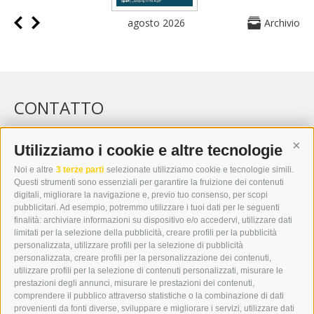
agosto 2026
Archivio
CONTATTO
WIPP-MEDIA GMBH
DER ERKER
Utilizziamo i cookie e altre tecnologie
Cont
CITTÀ NUOVA 20A
Noi e altre
3 terze parti
selezionate utilizziamo cookie e tecnologie simili.
I-39049 VIPITENO
Questi strumenti sono essenziali per garantire la fruizione dei contenuti
TEL.: +39 0472 766876
digitali, migliorare la navigazione e, previo tuo consenso, per scopi
pubblicitari. Ad esempio, potremmo utilizzare i tuoi dati per le seguenti
finalità: archiviare informazioni su dispositivo e/o accedervi, utilizzare dati
GRAFIK@DERERKER.IT
limitati per la selezione della pubblicità, creare profili per la pubblicità
INFO@DERERKER.IT
personalizzata, utilizzare profili per la selezione di pubblicità
BARBARA.FONTANA@DERERKER.IT
personalizzata, creare profili per la personalizzazione dei contenuti,
ERKER
utilizzare profili per la selezione di contenuti personalizzati, misurare le
prestazioni degli annunci, misurare le prestazioni dei contenuti,
comprendere il pubblico attraverso statistiche o la combinazione di dati
PUBBLICITÀ NELL’ERKER
provenienti da fonti diverse, sviluppare e migliorare i servizi, utilizzare dati