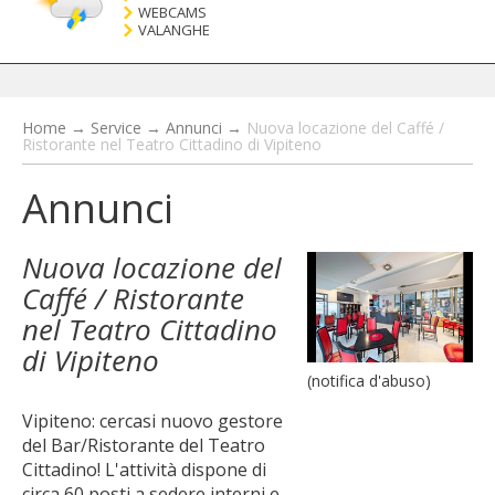
WEBCAMS
VALANGHE
Home
→
Service
→
Annunci
→
Nuova locazione del Caffé /
Ristorante nel Teatro Cittadino di Vipiteno
Annunci
Nuova locazione del
Caffé / Ristorante
nel Teatro Cittadino
di Vipiteno
(notifica d'abuso)
Vipiteno: cercasi nuovo gestore
del Bar/Ristorante del Teatro
Cittadino! L'attività dispone di
circa 60 posti a sedere interni e