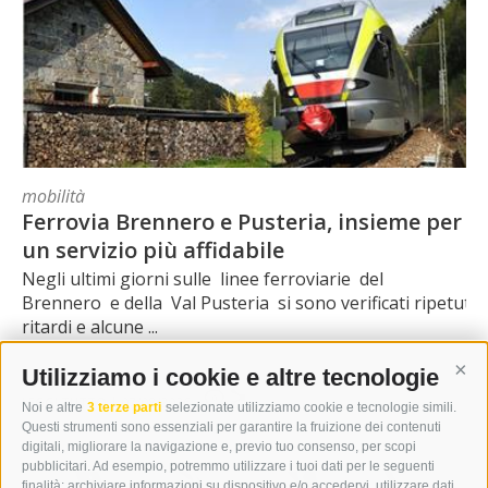
mobilità
Ferrovia Brennero e Pusteria, insieme per
un servizio più affidabile
Negli ultimi giorni sulle linee ferroviarie del
Brennero e della Val Pusteria si sono verificati ripetuti
ritardi e alcune ...
Utilizziamo i cookie e altre tecnologie
Cont
0
LEGGI TUTTO
|
07/08/2026
Noi e altre
3 terze parti
selezionate utilizziamo cookie e tecnologie simili.
Questi strumenti sono essenziali per garantire la fruizione dei contenuti
digitali, migliorare la navigazione e, previo tuo consenso, per scopi
pubblicitari. Ad esempio, potremmo utilizzare i tuoi dati per le seguenti
finalità: archiviare informazioni su dispositivo e/o accedervi, utilizzare dati