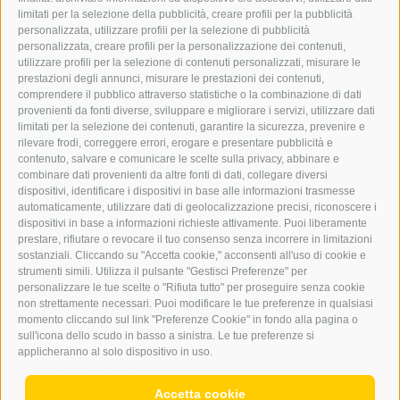
limitati per la selezione della pubblicità, creare profili per la pubblicità
personalizzata, utilizzare profili per la selezione di pubblicità
personalizzata, creare profili per la personalizzazione dei contenuti,
utilizzare profili per la selezione di contenuti personalizzati, misurare le
prestazioni degli annunci, misurare le prestazioni dei contenuti,
comprendere il pubblico attraverso statistiche o la combinazione di dati
provenienti da fonti diverse, sviluppare e migliorare i servizi, utilizzare dati
limitati per la selezione dei contenuti, garantire la sicurezza, prevenire e
rilevare frodi, correggere errori, erogare e presentare pubblicità e
contenuto, salvare e comunicare le scelte sulla privacy, abbinare e
combinare dati provenienti da altre fonti di dati, collegare diversi
dispositivi, identificare i dispositivi in base alle informazioni trasmesse
Salute
automaticamente, utilizzare dati di geolocalizzazione precisi, riconoscere i
Ritardi negli introiti per le prestazioni
dispositivi in base a informazioni richieste attivamente. Puoi liberamente
prestare, rifiutare o revocare il tuo consenso senza incorrere in limitazioni
ambulatoriali
sostanziali. Cliccando su "Accetta cookie," acconsenti all'uso di cookie e
strumenti simili. Utilizza il pulsante "Gestisci Preferenze" per
L’assessore Messner conferma, rispondendo
personalizzare le tue scelte o "Rifiuta tutto" per proseguire senza cookie
all’interrogazione del consigliere del Team K Franz
non strettamente necessari. Puoi modificare le tue preferenze in qualsiasi
Ploner: da dicembre 2025 il ...
momento cliccando sul link "Preferenze Cookie" in fondo alla pagina o
sull'icona dello scudo in basso a sinistra. Le tue preferenze si
applicheranno al solo dispositivo in uso.
0
LEGGI TUTTO
|
07/08/2026
Accetta cookie