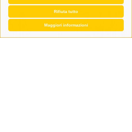
Rifiuta tutto
Maggiori informazioni
Società
La staffetta benefica "RunToRome 2026"
fa tappa a Vipiteno
Vipiteno sarà protagonista di una straordinaria
avventura sportiva all'insegna della solidarietà. Venerdì
21 agosto 2026, la ...