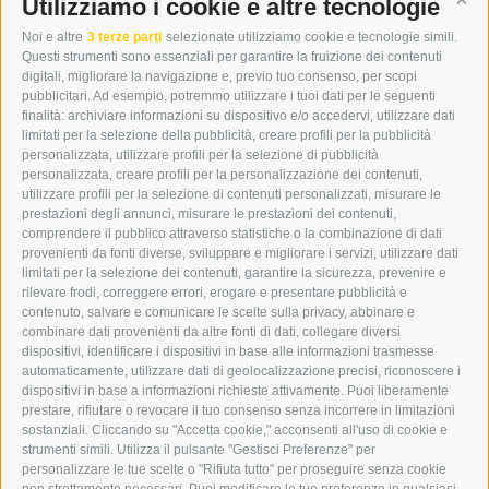
DER ERKER
Utilizziamo i cookie e altre tecnologie
Cont
CITTÀ NUOVA 20A
Noi e altre
3 terze parti
selezionate utilizziamo cookie e tecnologie simili.
I-39049 VIPITENO
Questi strumenti sono essenziali per garantire la fruizione dei contenuti
TEL.: +39 0472 766876
digitali, migliorare la navigazione e, previo tuo consenso, per scopi
pubblicitari. Ad esempio, potremmo utilizzare i tuoi dati per le seguenti
finalità: archiviare informazioni su dispositivo e/o accedervi, utilizzare dati
GRAFIK@DERERKER.IT
limitati per la selezione della pubblicità, creare profili per la pubblicità
INFO@DERERKER.IT
personalizzata, utilizzare profili per la selezione di pubblicità
BARBARA.FONTANA@DERERKER.IT
personalizzata, creare profili per la personalizzazione dei contenuti,
ERKER
utilizzare profili per la selezione di contenuti personalizzati, misurare le
prestazioni degli annunci, misurare le prestazioni dei contenuti,
comprendere il pubblico attraverso statistiche o la combinazione di dati
PUBBLICITÀ NELL’ERKER
provenienti da fonti diverse, sviluppare e migliorare i servizi, utilizzare dati
PUBBLICITÀ ONLINE
limitati per la selezione dei contenuti, garantire la sicurezza, prevenire e
ADDEBITO DIRETTO SEPA
rilevare frodi, correggere errori, erogare e presentare pubblicità e
REGOLAMENTO COMMENTI
contenuto, salvare e comunicare le scelte sulla privacy, abbinare e
ONLINE VOTING
combinare dati provenienti da altre fonti di dati, collegare diversi
dispositivi, identificare i dispositivi in base alle informazioni trasmesse
automaticamente, utilizzare dati di geolocalizzazione precisi, riconoscere i
SERVICE
dispositivi in base a informazioni richieste attivamente. Puoi liberamente
prestare, rifiutare o revocare il tuo consenso senza incorrere in limitazioni
EVENTI
sostanziali. Cliccando su "Accetta cookie," acconsenti all'uso di cookie e
ANNUNCI
strumenti simili. Utilizza il pulsante "Gestisci Preferenze" per
personalizzare le tue scelte o "Rifiuta tutto" per proseguire senza cookie
LINK UTILI