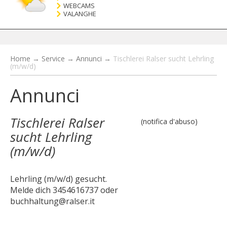
WEBCAMS
VALANGHE
Home
→
Service
→
Annunci
→
Tischlerei Ralser sucht Lehrling
(m/w/d)
Annunci
Tischlerei Ralser
(notifica d'abuso)
sucht Lehrling
(m/w/d)
Lehrling (m/w/d) gesucht.
Melde dich 3454616737 oder
buchhaltung@ralser.it