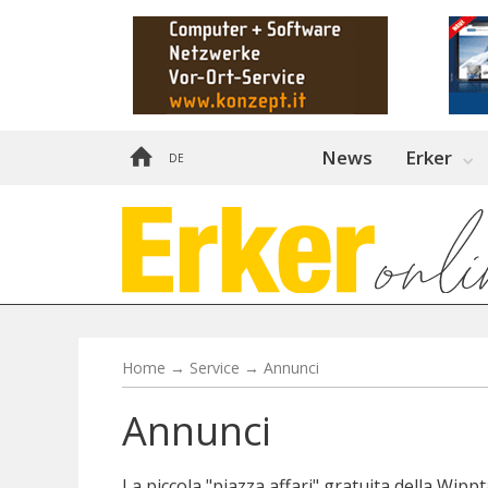
News
Erker
DE
Home
→
Service
→
Annunci
Annunci
La piccola "piazza affari" gratuita della Wipp