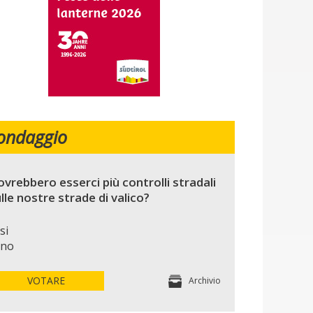
ondaggio
vrebbero esserci più controlli stradali
lle nostre strade di valico?
si
no
VOTARE
Archivio