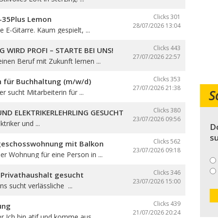
Clicks 301
B-35Plus Lemon
28/07/2026
13:04
 E-Gitarre. Kaum gespielt, ...
Clicks 443
G WIRD PROFI – STARTE BEI UNS!
27/07/2026
22:57
nen Beruf mit Zukunft lernen ...
Clicks 353
n für Buchhaltung (m/w/d)
27/07/2026
21:38
S
er sucht Mitarbeiterin für ...
Clicks 380
 UND ELEKTRIKERLEHRLING GESUCHT
23/07/2026
09:56
triker und ...
Do
su
Clicks 562
geschosswohnung mit Balkon
23/07/2026
09:18
r Wohnung für eine Person in ...
Clicks 346
 Privathaushalt gesucht
23/07/2026
15:00
ns sucht verlässliche ...
Clicks 439
ung
21/07/2026
20:24
er Ich bin atif und komme aus ...