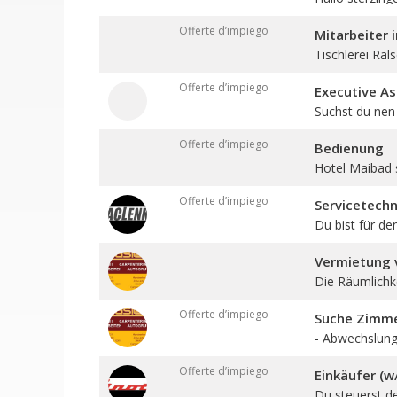
Offerte d’impiego
Mitarbeiter 
Tischlerei Ral
Offerte d’impiego
Executive As
Suchst du nen 
Offerte d’impiego
Bedienung
Hotel Maibad 
Offerte d’impiego
Servicetechn
Du bist für den
Vermietung v
Die Räumlichkei
Offerte d’impiego
Suche Zimmer
- Abwechslungs
Offerte d’impiego
Einkäufer (w
Du steuerst d