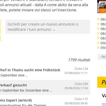
ccoli annunci attuali - dalla A come abito da sera alla
lete, potete inviare voi stessi un'inserzione.
08
Iscriviti per creare un nuovo annuncio o
08
08
modificare i tuoi annunci →
08
08
09
09
- TU
1799 risultati
Clicks 124
hof in Thuins sucht eine Frühstücksbedienung
07/08/2026
11:11
September eine ...
P
Clicks 209
Verkauf gesucht
05/08/2026
17:04
n September bis Dezember eine ...
V
Clicks 115
oms Expert (w/m/d)
05/08/2026
09:45
sprechpartner für alle Themen ...