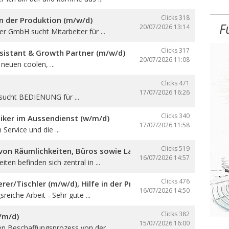
Clicks 318
in der Produktion (m/w/d)
F
20/07/2026
13:14
ser GmbH sucht Mitarbeiter für ...
Clicks 317
sistant & Growth Partner (m/w/d)
20/07/2026
11:08
neuen coolen, ...
Clicks 471
17/07/2026
16:26
sucht BEDIENUNG für ...
Clicks 340
iker im Aussendienst (w/m/d)
17/07/2026
11:58
 Service und die ...
Clicks 519
on Räumlichkeiten, Büros sowie Lager- und Produktionsfläch
16/07/2026
14:57
ten befinden sich zentral in ...
Clicks 476
er/Tischler (m/w/d), Hilfe in der Produktion und auf den Ba
16/07/2026
14:50
reiche Arbeit - Sehr gute ...
Clicks 382
/m/d)
15/07/2026
16:00
en Beschaffungsprozess von der ...