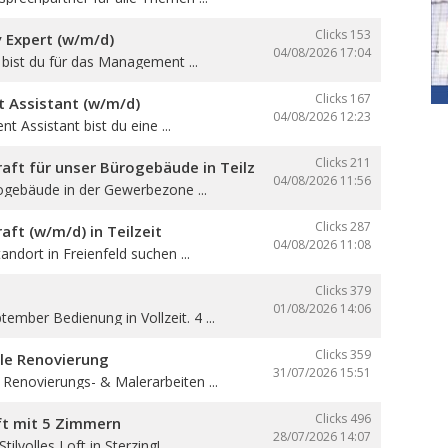
Clicks 153
y Expert (w/m/d)
04/08/2026
17:04
e bist du für das Management ...
Clicks 167
Assistant (w/m/d)
04/08/2026
12:23
 Assistant bist du eine ...
Clicks 211
aft für unser Bürogebäude in Teilzeit
04/08/2026
11:56
ogebäude in der Gewerbezone ...
Clicks 287
aft (w/m/d) in Teilzeit
04/08/2026
11:08
andort in Freienfeld suchen ...
Clicks 379
01/08/2026
14:06
ember Bedienung in Vollzeit. 4 ...
Clicks 359
lle Renovierung
31/07/2026
15:51
 Renovierungs- & Malerarbeiten ...
Clicks 496
oft mit 5 Zimmern
28/07/2026
14:07
ilvolles Loft in Sterzing! ...