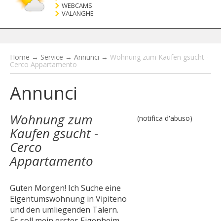
WEBCAMS
VALANGHE
Home
→
Service
→
Annunci
→
Wohnung zum Kaufen gsucht -
Cerco Appartamento
Annunci
Wohnung zum
(notifica d'abuso)
Kaufen gsucht -
Cerco
Appartamento
Guten Morgen! Ich Suche eine
Eigentumswohnung in Vipiteno
und den umliegenden Tälern.
Es soll mein erstes Eigenheim