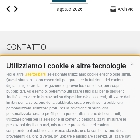
agosto 2026
Archivio
CONTATTO
WIPP-MEDIA GMBH
DER ERKER
Utilizziamo i cookie e altre tecnologie
Cont
CITTÀ NUOVA 20A
Noi e altre
3 terze parti
selezionate utilizziamo cookie e tecnologie simili.
I-39049 VIPITENO
Questi strumenti sono essenziali per garantire la fruizione dei contenuti
TEL.: +39 0472 766876
digitali, migliorare la navigazione e, previo tuo consenso, per scopi
pubblicitari. Ad esempio, potremmo utilizzare i tuoi dati per le seguenti
finalità: archiviare informazioni su dispositivo e/o accedervi, utilizzare dati
GRAFIK@DERERKER.IT
limitati per la selezione della pubblicità, creare profili per la pubblicità
INFO@DERERKER.IT
personalizzata, utilizzare profili per la selezione di pubblicità
BARBARA.FONTANA@DERERKER.IT
personalizzata, creare profili per la personalizzazione dei contenuti,
ERKER
utilizzare profili per la selezione di contenuti personalizzati, misurare le
prestazioni degli annunci, misurare le prestazioni dei contenuti,
comprendere il pubblico attraverso statistiche o la combinazione di dati
PUBBLICITÀ NELL’ERKER
provenienti da fonti diverse, sviluppare e migliorare i servizi, utilizzare dati
PUBBLICITÀ ONLINE