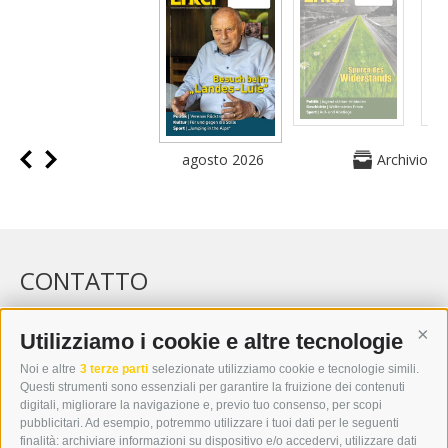
agosto 2026
Archivio
CONTATTO
WIPP-MEDIA GMBH
DER ERKER
Utilizziamo i cookie e altre tecnologie
Cont
CITTÀ NUOVA 20A
Noi e altre
3 terze parti
selezionate utilizziamo cookie e tecnologie simili.
I-39049 VIPITENO
Questi strumenti sono essenziali per garantire la fruizione dei contenuti
TEL.: +39 0472 766876
digitali, migliorare la navigazione e, previo tuo consenso, per scopi
pubblicitari. Ad esempio, potremmo utilizzare i tuoi dati per le seguenti
finalità: archiviare informazioni su dispositivo e/o accedervi, utilizzare dati