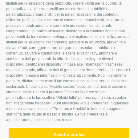
GRAFIK@DERERKER.IT
limitati per la selezione della pubblicità, creare profili per la pubblicità
INFO@DERERKER.IT
personalizzata, utilizzare profili per la selezione di pubblicità
BARBARA.FONTANA@DERERKER.IT
personalizzata, creare profili per la personalizzazione dei contenuti,
ERKER
utilizzare profili per la selezione di contenuti personalizzati, misurare le
prestazioni degli annunci, misurare le prestazioni dei contenuti,
comprendere il pubblico attraverso statistiche o la combinazione di dati
PUBBLICITÀ NELL’ERKER
provenienti da fonti diverse, sviluppare e migliorare i servizi, utilizzare dati
PUBBLICITÀ ONLINE
limitati per la selezione dei contenuti, garantire la sicurezza, prevenire e
ADDEBITO DIRETTO SEPA
rilevare frodi, correggere errori, erogare e presentare pubblicità e
REGOLAMENTO COMMENTI
contenuto, salvare e comunicare le scelte sulla privacy, abbinare e
ONLINE VOTING
combinare dati provenienti da altre fonti di dati, collegare diversi
dispositivi, identificare i dispositivi in base alle informazioni trasmesse
automaticamente, utilizzare dati di geolocalizzazione precisi, riconoscere i
SERVICE
dispositivi in base a informazioni richieste attivamente. Puoi liberamente
prestare, rifiutare o revocare il tuo consenso senza incorrere in limitazioni
EVENTI
sostanziali. Cliccando su "Accetta cookie," acconsenti all'uso di cookie e
ANNUNCI
strumenti simili. Utilizza il pulsante "Gestisci Preferenze" per
personalizzare le tue scelte o "Rifiuta tutto" per proseguire senza cookie
LINK UTILI
non strettamente necessari. Puoi modificare le tue preferenze in qualsiasi
METEO
momento cliccando sul link "Preferenze Cookie" in fondo alla pagina o
WEBCAM
sull'icona dello scudo in basso a sinistra. Le tue preferenze si
VIDEO
applicheranno al solo dispositivo in uso.
NECROLOGI
Accetta cookie