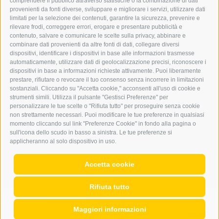
comprendere il pubblico attraverso statistiche o la combinazione di dati
PUBBLICITÀ NELL’ERKER
provenienti da fonti diverse, sviluppare e migliorare i servizi, utilizzare dati
PUBBLICITÀ ONLINE
limitati per la selezione dei contenuti, garantire la sicurezza, prevenire e
ADDEBITO DIRETTO SEPA
rilevare frodi, correggere errori, erogare e presentare pubblicità e
REGOLAMENTO COMMENTI
contenuto, salvare e comunicare le scelte sulla privacy, abbinare e
ONLINE VOTING
combinare dati provenienti da altre fonti di dati, collegare diversi
dispositivi, identificare i dispositivi in base alle informazioni trasmesse
automaticamente, utilizzare dati di geolocalizzazione precisi, riconoscere i
SERVICE
dispositivi in base a informazioni richieste attivamente. Puoi liberamente
prestare, rifiutare o revocare il tuo consenso senza incorrere in limitazioni
EVENTI
sostanziali. Cliccando su "Accetta cookie," acconsenti all'uso di cookie e
ANNUNCI
strumenti simili. Utilizza il pulsante "Gestisci Preferenze" per
personalizzare le tue scelte o "Rifiuta tutto" per proseguire senza cookie
LINK UTILI
non strettamente necessari. Puoi modificare le tue preferenze in qualsiasi
METEO
momento cliccando sul link "Preferenze Cookie" in fondo alla pagina o
WEBCAM
sull'icona dello scudo in basso a sinistra. Le tue preferenze si
VIDEO
applicheranno al solo dispositivo in uso.
NECROLOGI
Accetta cookie
Rifiuta tutto
CREDITS
|
MAPPA DEL SITO
|
COOKIE POLICY
|
PRIVACY
|
Maggiori informazioni
Preferenze Cookies
|