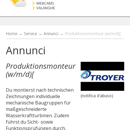
WEBCAMS
VALANGHE
Home
→
Service
→
Annunci
→
Produktionsmonteur (w/m/d)[
Annunci
Produktionsmonteur
(w/m/d)[
Du montierst nach technischen
(notifica d'abuso)
Zeichnungen individuelle
mechanische Baugruppen für
maßgeschneiderte
Wasserkraftturbinen. Zudem
führst du Sicht- sowie
Funktionsprüfungen durch.