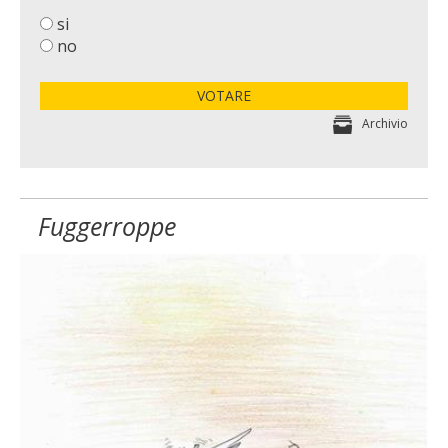
si
no
VOTARE
Archivio
Fuggerroppe