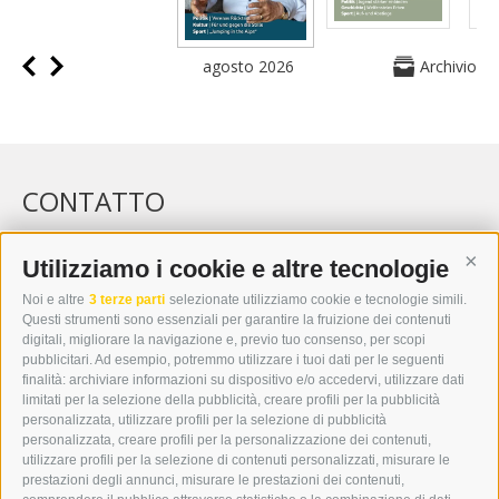
agosto 2026
Archivio
CONTATTO
WIPP-MEDIA GMBH
DER ERKER
Utilizziamo i cookie e altre tecnologie
Cont
CITTÀ NUOVA 20A
Noi e altre
3 terze parti
selezionate utilizziamo cookie e tecnologie simili.
I-39049 VIPITENO
Questi strumenti sono essenziali per garantire la fruizione dei contenuti
TEL.: +39 0472 766876
digitali, migliorare la navigazione e, previo tuo consenso, per scopi
pubblicitari. Ad esempio, potremmo utilizzare i tuoi dati per le seguenti
finalità: archiviare informazioni su dispositivo e/o accedervi, utilizzare dati
GRAFIK@DERERKER.IT
limitati per la selezione della pubblicità, creare profili per la pubblicità
INFO@DERERKER.IT
personalizzata, utilizzare profili per la selezione di pubblicità
BARBARA.FONTANA@DERERKER.IT
personalizzata, creare profili per la personalizzazione dei contenuti,
ERKER
utilizzare profili per la selezione di contenuti personalizzati, misurare le
prestazioni degli annunci, misurare le prestazioni dei contenuti,