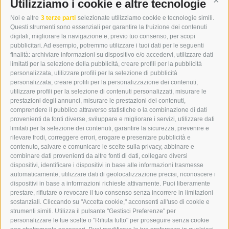
DER ERKER
Utilizziamo i cookie e altre tecnologie
Cont
CITTÀ NUOVA 20A
Noi e altre
3 terze parti
selezionate utilizziamo cookie e tecnologie simili.
I-39049 VIPITENO
Questi strumenti sono essenziali per garantire la fruizione dei contenuti
TEL.: +39 0472 766876
digitali, migliorare la navigazione e, previo tuo consenso, per scopi
pubblicitari. Ad esempio, potremmo utilizzare i tuoi dati per le seguenti
finalità: archiviare informazioni su dispositivo e/o accedervi, utilizzare dati
GRAFIK@DERERKER.IT
limitati per la selezione della pubblicità, creare profili per la pubblicità
INFO@DERERKER.IT
personalizzata, utilizzare profili per la selezione di pubblicità
BARBARA.FONTANA@DERERKER.IT
personalizzata, creare profili per la personalizzazione dei contenuti,
ERKER
utilizzare profili per la selezione di contenuti personalizzati, misurare le
prestazioni degli annunci, misurare le prestazioni dei contenuti,
comprendere il pubblico attraverso statistiche o la combinazione di dati
PUBBLICITÀ NELL’ERKER
provenienti da fonti diverse, sviluppare e migliorare i servizi, utilizzare dati
PUBBLICITÀ ONLINE
limitati per la selezione dei contenuti, garantire la sicurezza, prevenire e
ADDEBITO DIRETTO SEPA
rilevare frodi, correggere errori, erogare e presentare pubblicità e
REGOLAMENTO COMMENTI
contenuto, salvare e comunicare le scelte sulla privacy, abbinare e
ONLINE VOTING
combinare dati provenienti da altre fonti di dati, collegare diversi
dispositivi, identificare i dispositivi in base alle informazioni trasmesse
automaticamente, utilizzare dati di geolocalizzazione precisi, riconoscere i
SERVICE
dispositivi in base a informazioni richieste attivamente. Puoi liberamente
prestare, rifiutare o revocare il tuo consenso senza incorrere in limitazioni
EVENTI
sostanziali. Cliccando su "Accetta cookie," acconsenti all'uso di cookie e
ANNUNCI
strumenti simili. Utilizza il pulsante "Gestisci Preferenze" per
personalizzare le tue scelte o "Rifiuta tutto" per proseguire senza cookie
LINK UTILI