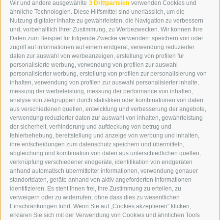
Wir und andere ausgewählte
3 Drittparteien
verwenden Cookies und
WIPP-MEDIA GMBH
ähnliche Technologien. Diese Hilfsmittel sind unerlässlich, um die
DER ERKER
Nutzung digitaler Inhalte zu gewährleisten, die Navigation zu verbessern
und, vorbehaltlich Ihrer Zustimmung, zu Werbezwecken. Wir können Ihre
NEUSTADT 20A
Daten zum Beispiel für folgende Zwecke verwenden: speichern von oder
I-39049 STERZING
zugriff auf informationen auf einem endgerät, verwendung reduzierter
TEL.: +39 0472 766876
daten zur auswahl von werbeanzeigen, erstellung von profilen für
personalisierte werbung, verwendung von profilen zur auswahl
personalisierter werbung, erstellung von profilen zur personalisierung von
GRAFIK@DERERKER.IT
inhalten, verwendung von profilen zur auswahl personalisierter inhalte,
INFO@DERERKER.IT
messung der werbeleistung, messung der performance von inhalten,
BARBARA.FONTANA@DERERKER.IT
analyse von zielgruppen durch statistiken oder kombinationen von daten
DER ERKER
aus verschiedenen quellen, entwicklung und verbesserung der angebote,
verwendung reduzierter daten zur auswahl von inhalten, gewährleistung
der sicherheit, verhinderung und aufdeckung von betrug und
WERBEN IM ERKER
fehlerbehebung, bereitstellung und anzeige von werbung und inhalten,
ONLINE-WERBUNG
ihre entscheidungen zum datenschutz speichern und übermitteln,
SEPA-DAUERAUFTRAG
abgleichung und kombination von daten aus unterschiedlichen quellen,
REGELN LESERKOMMENTARE
verknüpfung verschiedener endgeräte, identifikation von endgeräten
ONLINE VOTING
anhand automatisch übermittelter informationen, verwendung genauer
standortdaten, geräte anhand von aktiv angeforderten informationen
identifizieren. Es steht Ihnen frei, Ihre Zustimmung zu erteilen, zu
SERVICE
verweigern oder zu widerrufen, ohne dass dies zu wesentlichen
Einschränkungen führt. Wenn Sie auf „Cookies akzeptieren" klicken,
VERANSTALTUNGSKALENDER
erklären Sie sich mit der Verwendung von Cookies und ähnlichen Tools