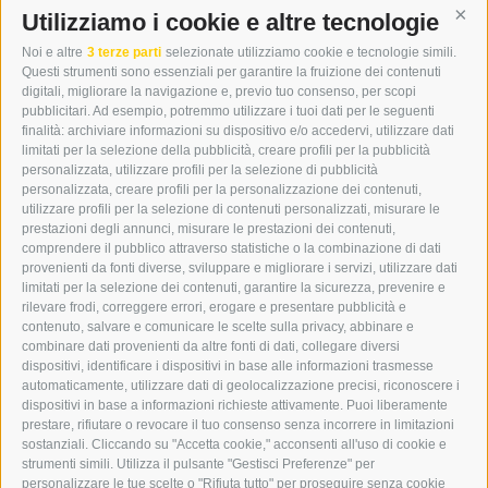
DER ERKER
Utilizziamo i cookie e altre tecnologie
Cont
CITTÀ NUOVA 20A
Noi e altre
3 terze parti
selezionate utilizziamo cookie e tecnologie simili.
I-39049 VIPITENO
Questi strumenti sono essenziali per garantire la fruizione dei contenuti
TEL.: +39 0472 766876
digitali, migliorare la navigazione e, previo tuo consenso, per scopi
pubblicitari. Ad esempio, potremmo utilizzare i tuoi dati per le seguenti
finalità: archiviare informazioni su dispositivo e/o accedervi, utilizzare dati
GRAFIK@DERERKER.IT
limitati per la selezione della pubblicità, creare profili per la pubblicità
INFO@DERERKER.IT
personalizzata, utilizzare profili per la selezione di pubblicità
BARBARA.FONTANA@DERERKER.IT
personalizzata, creare profili per la personalizzazione dei contenuti,
ERKER
utilizzare profili per la selezione di contenuti personalizzati, misurare le
prestazioni degli annunci, misurare le prestazioni dei contenuti,
comprendere il pubblico attraverso statistiche o la combinazione di dati
PUBBLICITÀ NELL’ERKER
provenienti da fonti diverse, sviluppare e migliorare i servizi, utilizzare dati
PUBBLICITÀ ONLINE
limitati per la selezione dei contenuti, garantire la sicurezza, prevenire e
ADDEBITO DIRETTO SEPA
rilevare frodi, correggere errori, erogare e presentare pubblicità e
REGOLAMENTO COMMENTI
contenuto, salvare e comunicare le scelte sulla privacy, abbinare e
ONLINE VOTING
combinare dati provenienti da altre fonti di dati, collegare diversi
dispositivi, identificare i dispositivi in base alle informazioni trasmesse
automaticamente, utilizzare dati di geolocalizzazione precisi, riconoscere i
SERVICE
dispositivi in base a informazioni richieste attivamente. Puoi liberamente
prestare, rifiutare o revocare il tuo consenso senza incorrere in limitazioni
EVENTI
sostanziali. Cliccando su "Accetta cookie," acconsenti all'uso di cookie e
ANNUNCI
strumenti simili. Utilizza il pulsante "Gestisci Preferenze" per
personalizzare le tue scelte o "Rifiuta tutto" per proseguire senza cookie