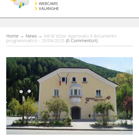
WEBCAMS
VALANGHE
Home
→
News
→
Val di Vizze: Approvato il documento
programmatico - 20/06/2025
(0 Commento/i)