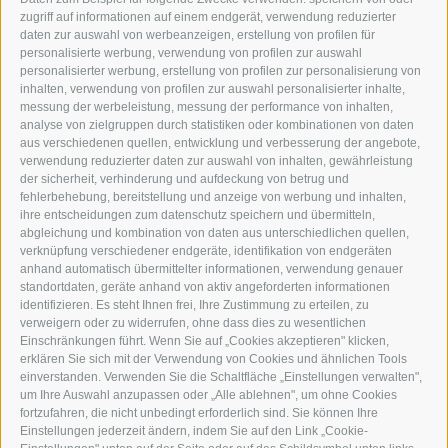
I-39049 STERZING
zugriff auf informationen auf einem endgerät, verwendung reduzierter
TEL.: +39 0472 766876
daten zur auswahl von werbeanzeigen, erstellung von profilen für
personalisierte werbung, verwendung von profilen zur auswahl
personalisierter werbung, erstellung von profilen zur personalisierung von
GRAFIK@DERERKER.IT
inhalten, verwendung von profilen zur auswahl personalisierter inhalte,
INFO@DERERKER.IT
messung der werbeleistung, messung der performance von inhalten,
BARBARA.FONTANA@DERERKER.IT
analyse von zielgruppen durch statistiken oder kombinationen von daten
DER ERKER
aus verschiedenen quellen, entwicklung und verbesserung der angebote,
verwendung reduzierter daten zur auswahl von inhalten, gewährleistung
der sicherheit, verhinderung und aufdeckung von betrug und
WERBEN IM ERKER
fehlerbehebung, bereitstellung und anzeige von werbung und inhalten,
ONLINE-WERBUNG
ihre entscheidungen zum datenschutz speichern und übermitteln,
SEPA-DAUERAUFTRAG
abgleichung und kombination von daten aus unterschiedlichen quellen,
REGELN LESERKOMMENTARE
verknüpfung verschiedener endgeräte, identifikation von endgeräten
ONLINE VOTING
anhand automatisch übermittelter informationen, verwendung genauer
standortdaten, geräte anhand von aktiv angeforderten informationen
identifizieren. Es steht Ihnen frei, Ihre Zustimmung zu erteilen, zu
SERVICE
verweigern oder zu widerrufen, ohne dass dies zu wesentlichen
Einschränkungen führt. Wenn Sie auf „Cookies akzeptieren" klicken,
VERANSTALTUNGSKALENDER
erklären Sie sich mit der Verwendung von Cookies und ähnlichen Tools
KLEINANZEIGER
einverstanden. Verwenden Sie die Schaltfläche „Einstellungen verwalten",
um Ihre Auswahl anzupassen oder „Alle ablehnen", um ohne Cookies
NÜTZLICHE LINKS
fortzufahren, die nicht unbedingt erforderlich sind. Sie können Ihre
WETTER
Einstellungen jederzeit ändern, indem Sie auf den Link „Cookie-
WEBCAM