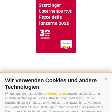
Wir verwenden Cookies und andere
Cont
Technologien
KONTAKT
Wir und andere ausgewählte
3 Drittparteien
verwenden Cookies und
WIPP-MEDIA GMBH
ähnliche Technologien. Diese Hilfsmittel sind unerlässlich, um die
DER ERKER
Nutzung digitaler Inhalte zu gewährleisten, die Navigation zu verbessern
und, vorbehaltlich Ihrer Zustimmung, zu Werbezwecken. Wir können Ihre
NEUSTADT 20A
Daten zum Beispiel für folgende Zwecke verwenden: speichern von oder