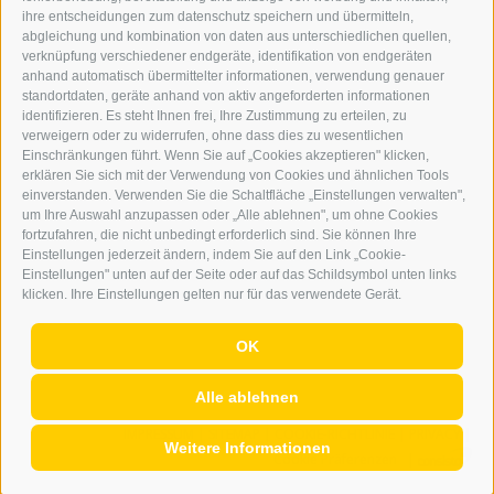
ONLINE-WERBUNG
ihre entscheidungen zum datenschutz speichern und übermitteln,
SEPA-DAUERAUFTRAG
abgleichung und kombination von daten aus unterschiedlichen quellen,
REGELN LESERKOMMENTARE
verknüpfung verschiedener endgeräte, identifikation von endgeräten
ONLINE VOTING
anhand automatisch übermittelter informationen, verwendung genauer
standortdaten, geräte anhand von aktiv angeforderten informationen
identifizieren. Es steht Ihnen frei, Ihre Zustimmung zu erteilen, zu
SERVICE
verweigern oder zu widerrufen, ohne dass dies zu wesentlichen
Einschränkungen führt. Wenn Sie auf „Cookies akzeptieren" klicken,
VERANSTALTUNGSKALENDER
erklären Sie sich mit der Verwendung von Cookies und ähnlichen Tools
KLEINANZEIGER
einverstanden. Verwenden Sie die Schaltfläche „Einstellungen verwalten",
um Ihre Auswahl anzupassen oder „Alle ablehnen", um ohne Cookies
NÜTZLICHE LINKS
fortzufahren, die nicht unbedingt erforderlich sind. Sie können Ihre
WETTER
Einstellungen jederzeit ändern, indem Sie auf den Link „Cookie-
WEBCAM
Einstellungen" unten auf der Seite oder auf das Schildsymbol unten links
VIDEOS
klicken. Ihre Einstellungen gelten nur für das verwendete Gerät.
TRAUER
OK
Alle ablehnen
IMPRESSUM
|
SITEMAP
|
COOKIE-RICHTLINIE
|
PRIVACY
|
Weitere Informationen
Cookie Präferenzen
|
AGENTUR