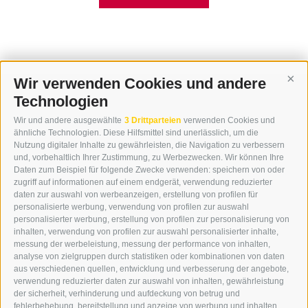
Wir verwenden Cookies und andere
Cont
Technologien
KONTAKT
Wir und andere ausgewählte
3 Drittparteien
verwenden Cookies und
WIPP-MEDIA GMBH
ähnliche Technologien. Diese Hilfsmittel sind unerlässlich, um die
DER ERKER
Nutzung digitaler Inhalte zu gewährleisten, die Navigation zu verbessern
und, vorbehaltlich Ihrer Zustimmung, zu Werbezwecken. Wir können Ihre
NEUSTADT 20A
Daten zum Beispiel für folgende Zwecke verwenden: speichern von oder
I-39049 STERZING
zugriff auf informationen auf einem endgerät, verwendung reduzierter
TEL.: +39 0472 766876
daten zur auswahl von werbeanzeigen, erstellung von profilen für
personalisierte werbung, verwendung von profilen zur auswahl
personalisierter werbung, erstellung von profilen zur personalisierung von
GRAFIK@DERERKER.IT
inhalten, verwendung von profilen zur auswahl personalisierter inhalte,
INFO@DERERKER.IT
messung der werbeleistung, messung der performance von inhalten,
BARBARA.FONTANA@DERERKER.IT
analyse von zielgruppen durch statistiken oder kombinationen von daten
DER ERKER
aus verschiedenen quellen, entwicklung und verbesserung der angebote,
verwendung reduzierter daten zur auswahl von inhalten, gewährleistung
der sicherheit, verhinderung und aufdeckung von betrug und
WERBEN IM ERKER
fehlerbehebung, bereitstellung und anzeige von werbung und inhalten,