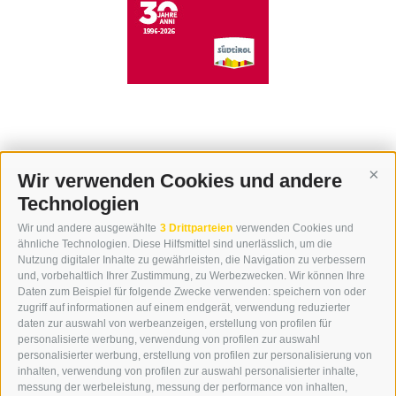
Wir verwenden Cookies und andere
Cont
Technologien
KONTAKT
Wir und andere ausgewählte
3 Drittparteien
verwenden Cookies und
WIPP-MEDIA GMBH
ähnliche Technologien. Diese Hilfsmittel sind unerlässlich, um die
DER ERKER
Nutzung digitaler Inhalte zu gewährleisten, die Navigation zu verbessern
und, vorbehaltlich Ihrer Zustimmung, zu Werbezwecken. Wir können Ihre
NEUSTADT 20A
Daten zum Beispiel für folgende Zwecke verwenden: speichern von oder
I-39049 STERZING
zugriff auf informationen auf einem endgerät, verwendung reduzierter
TEL.: +39 0472 766876
daten zur auswahl von werbeanzeigen, erstellung von profilen für
personalisierte werbung, verwendung von profilen zur auswahl
personalisierter werbung, erstellung von profilen zur personalisierung von
GRAFIK@DERERKER.IT
inhalten, verwendung von profilen zur auswahl personalisierter inhalte,
INFO@DERERKER.IT
messung der werbeleistung, messung der performance von inhalten,