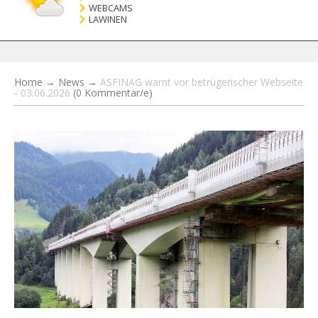
WEBCAMS
LAWINEN
Home
→
News
→
ASFINAG warnt vor betrügerischer Webseite
- 03.06.2026
(0 Kommentar/e)