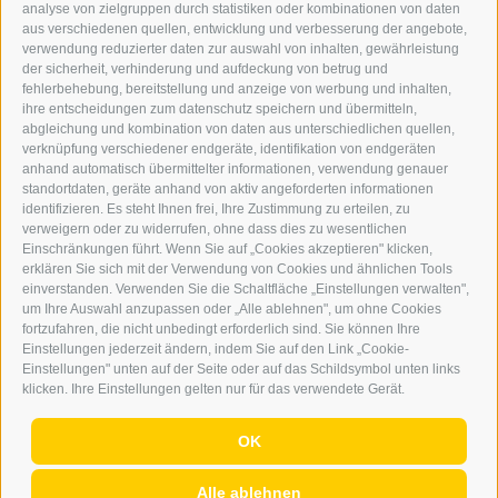
BARBARA.FONTANA@DERERKER.IT
analyse von zielgruppen durch statistiken oder kombinationen von daten
DER ERKER
aus verschiedenen quellen, entwicklung und verbesserung der angebote,
verwendung reduzierter daten zur auswahl von inhalten, gewährleistung
der sicherheit, verhinderung und aufdeckung von betrug und
WERBEN IM ERKER
fehlerbehebung, bereitstellung und anzeige von werbung und inhalten,
ONLINE-WERBUNG
ihre entscheidungen zum datenschutz speichern und übermitteln,
SEPA-DAUERAUFTRAG
abgleichung und kombination von daten aus unterschiedlichen quellen,
REGELN LESERKOMMENTARE
verknüpfung verschiedener endgeräte, identifikation von endgeräten
ONLINE VOTING
anhand automatisch übermittelter informationen, verwendung genauer
standortdaten, geräte anhand von aktiv angeforderten informationen
identifizieren. Es steht Ihnen frei, Ihre Zustimmung zu erteilen, zu
SERVICE
verweigern oder zu widerrufen, ohne dass dies zu wesentlichen
Einschränkungen führt. Wenn Sie auf „Cookies akzeptieren" klicken,
VERANSTALTUNGSKALENDER
erklären Sie sich mit der Verwendung von Cookies und ähnlichen Tools
KLEINANZEIGER
einverstanden. Verwenden Sie die Schaltfläche „Einstellungen verwalten",
um Ihre Auswahl anzupassen oder „Alle ablehnen", um ohne Cookies
NÜTZLICHE LINKS
fortzufahren, die nicht unbedingt erforderlich sind. Sie können Ihre
WETTER
Einstellungen jederzeit ändern, indem Sie auf den Link „Cookie-
WEBCAM
Einstellungen" unten auf der Seite oder auf das Schildsymbol unten links
VIDEOS
klicken. Ihre Einstellungen gelten nur für das verwendete Gerät.
TRAUER
OK
Alle ablehnen