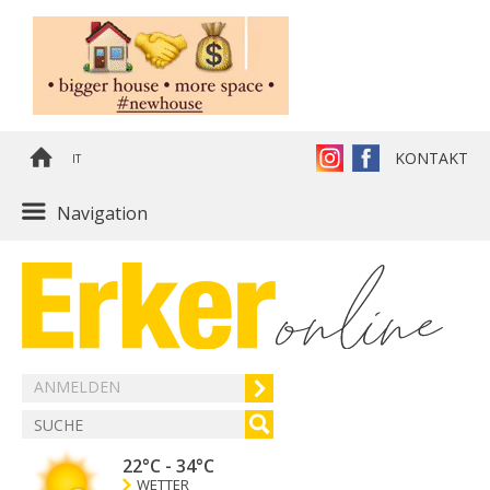
KONTAKT
IT
Navigation
ANMELDEN
22°C
-
34°C
WETTER