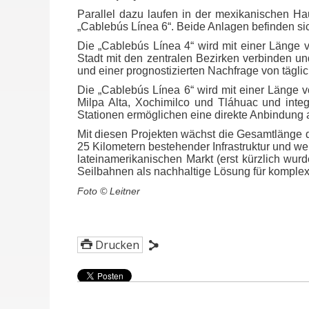
Parallel dazu laufen in der mexikanischen Ha
„Cablebús Línea 6“. Beide Anlagen befinden s
Die „Cablebús Línea 4“ wird mit einer Länge 
Stadt mit den zentralen Bezirken verbinden un
und einer prognostizierten Nachfrage von tägli
Die „Cablebús Línea 6“ wird mit einer Länge 
Milpa Alta, Xochimilco und Tláhuac und integ
Stationen ermöglichen eine direkte Anbindung an
Mit diesen Projekten wächst die Gesamtlänge d
25 Kilometern bestehender Infrastruktur und w
lateinamerikanischen Markt (erst kürzlich wur
Seilbahnen als nachhaltige Lösung für komplex
Foto © Leitner
Drucken