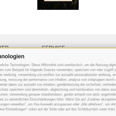
KER
SERVICE
hnologien
ERKER
VERANSTALTUNGSKALENDER
che Technologien. Diese Hilfsmittel sind unerlässlich, um die Nutzung digita
RBUNG
KLEINANZEIGER
n zum Beispiel für folgende Zwecke verwenden: speichern von oder zugriff a
rte werbung, verwendung von profilen zur auswahl personalisierter werbung, er
RAUFTRAG
NÜTZLICHE LINKS
istung, messung der performance von inhalten, analyse von zielgruppen durch
SERKOMMENTARE
WETTER
rter daten zur auswahl von inhalten, gewährleistung der sicherheit, verhind
ING
WEBCAM
chutz speichern und übermitteln, abgleichung und kombination von daten aus 
VIDEOS
ionen, verwendung genauer standortdaten, geräte anhand von aktiv angeforderte
TRAUER
ies zu wesentlichen Einschränkungen führt. Wenn Sie auf „Cookies akzeptiere
lungen verwalten", um Ihre Auswahl anzupassen oder „Alle ablehnen", um ohne 
kie-Einstellungen" unten auf der Seite oder auf das Schildsymbol unten links 