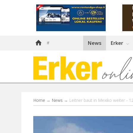
News
Erker
IT
Home
→
News
→
Leitner baut in Mexiko weiter - 