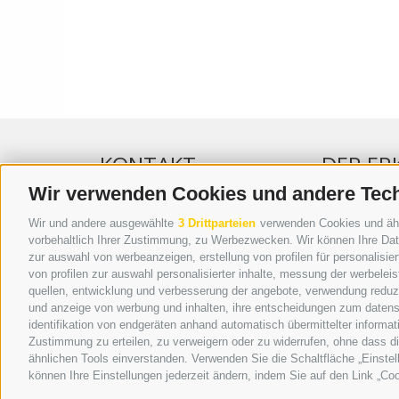
KONTAKT
DER ER
Wir verwenden Cookies und andere Tec
WIPP-MEDIA GMBH
WERBEN IM 
Wir und andere ausgewählte
3 Drittparteien
verwenden Cookies und ähnli
DER ERKER
ONLINE-WE
vorbehaltlich Ihrer Zustimmung, zu Werbezwecken. Wir können Ihre Date
zur auswahl von werbeanzeigen, erstellung von profilen für personalisie
NEUSTADT 20A
SEPA-DAUE
von profilen zur auswahl personalisierter inhalte, messung der werbele
I-39049 STERZING
REGELN LE
quellen, entwicklung und verbesserung der angebote, verwendung reduzie
TEL.: +39 0472 766876
ONLINE VOT
und anzeige von werbung und inhalten, ihre entscheidungen zum datens
identifikation von endgeräten anhand automatisch übermittelter informat
GRAFIK@DERERKER.IT
Zustimmung zu erteilen, zu verweigern oder zu widerrufen, ohne dass d
INFO@DERERKER.IT
ähnlichen Tools einverstanden. Verwenden Sie die Schaltfläche „Einstel
BARBARA.FONTANA@DERERKER.IT
können Ihre Einstellungen jederzeit ändern, indem Sie auf den Link „Coo