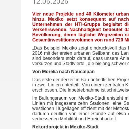
12.06.2026
Vier neue Projekte und 40 Kilometer urban
hinzu. Mexiko setzt konsequent auf nach
Unternehmen der HTI-Gruppe begleitet di
Verkehrswende. Nachhaltigkeit bedeutet d
Bevölkerung, deren tägliche Wegezeiten si
Gesamtinvestitionsvolumen von rund 720 Mill
„Das Beispiel Mexiko zeigt eindrucksvoll das 
2016 mit der ersten urbanen Seilbahn des Land
sind besonders stolz darauf, dass unsere Anla
verkürzen und Stadtviertel, die bislang schwer
Von Morelia nach Naucalpan
Das erste der derzeit in Bau befindlichen Proje
in zwei Linien unterteilt. Von einem zentrale
erschlossen. Die Inbetriebnahme ist schrittwei
Im Ballungsraum von Mexiko-Stadt entsteht m
Linien mit insgesamt zehn Stationen, eine St
westlichen Hügellagen effizient mit der Metros
dadurch deutlich von einer Stunde auf etwa 
verbesserten Mobilität und Erreichbarkeit.
Rekordprojekt in Mexiko-Stadt