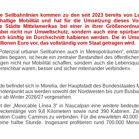
e Seilbahnlinien kommen zu den seit 2023 bereits von Lei
haltige Mobilität und hat für die Umsetzung dieses Vo
e Städte Mittelamerikas bei einer in ihrer Größenordn
abei nicht nur Umweltschutz, sondern auch eine spürbar
ch künftig im Durchschnitt halbieren werden. Die in Ums
ionen Euro vor, das vollständig vom Staat getragen wird.
Potenzial urbaner Seilbahnen auch in Metropolräumen“, erklärt
es begann, ist heute ein zentraler Bestandteil des öffentliche
gen nicht nur Mobilität schaffen, sondern auch die Lebensqual
 erreichbar waren, besser und sicher miteinander verbinden».
kte befindet sich in Morelia, der Hauptstadt des Bundesstaates 
n Knotenpunkt aus werden sowohl der Nordwesten bis zum Busba
se ab Winter 2026/27 vorgesehen.
it der „Mexicable Línea 3“ in Naucalpan eine weitere bedeut
reckenlänge von 9,8 Kilometern sowie rund 390 Kabinen. Zie
tation Cuatro Caminos zu verbinden. Für die erwarteten 40.000 t
eine halbe Stunde. Insgesamt profitieren rund 700.000 Mens