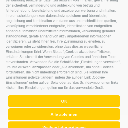
verwendung reduzierter daten zur auswahl von inhalten, gewährleistung
der sicherheit, verhinderung und aufdeckung von betrug und
WERBEN IM ERKER
fehlerbehebung, bereitstellung und anzeige von werbung und inhalten,
ONLINE-WERBUNG
ihre entscheidungen zum datenschutz speichern und übermitteln,
SEPA-DAUERAUFTRAG
abgleichung und kombination von daten aus unterschiedlichen quellen,
REGELN LESERKOMMENTARE
verknüpfung verschiedener endgeräte, identifikation von endgeräten
ONLINE VOTING
anhand automatisch übermittelter informationen, verwendung genauer
standortdaten, geräte anhand von aktiv angeforderten informationen
identifizieren. Es steht Ihnen frei, Ihre Zustimmung zu erteilen, zu
SERVICE
verweigern oder zu widerrufen, ohne dass dies zu wesentlichen
Einschränkungen führt. Wenn Sie auf „Cookies akzeptieren" klicken,
VERANSTALTUNGSKALENDER
erklären Sie sich mit der Verwendung von Cookies und ähnlichen Tools
KLEINANZEIGER
einverstanden. Verwenden Sie die Schaltfläche „Einstellungen verwalten",
um Ihre Auswahl anzupassen oder „Alle ablehnen", um ohne Cookies
NÜTZLICHE LINKS
fortzufahren, die nicht unbedingt erforderlich sind. Sie können Ihre
WETTER
Einstellungen jederzeit ändern, indem Sie auf den Link „Cookie-
WEBCAM
Einstellungen" unten auf der Seite oder auf das Schildsymbol unten links
VIDEOS
klicken. Ihre Einstellungen gelten nur für das verwendete Gerät.
TRAUER
OK
Alle ablehnen
IMPRESSUM
|
SITEMAP
|
COOKIE-RICHTLINIE
|
PRIVACY
|
Weitere Informationen