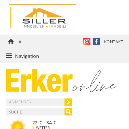
KONTAKT
IT
Navigation
ANMELDEN
22°C
-
34°C
WETTER