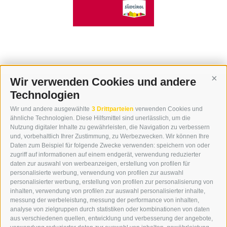
Wir verwenden Cookies und andere
Cont
Technologien
KONTAKT
Wir und andere ausgewählte
3 Drittparteien
verwenden Cookies und
WIPP-MEDIA GMBH
ähnliche Technologien. Diese Hilfsmittel sind unerlässlich, um die
DER ERKER
Nutzung digitaler Inhalte zu gewährleisten, die Navigation zu verbessern
und, vorbehaltlich Ihrer Zustimmung, zu Werbezwecken. Wir können Ihre
NEUSTADT 20A
Daten zum Beispiel für folgende Zwecke verwenden: speichern von oder
I-39049 STERZING
zugriff auf informationen auf einem endgerät, verwendung reduzierter
TEL.: +39 0472 766876
daten zur auswahl von werbeanzeigen, erstellung von profilen für
personalisierte werbung, verwendung von profilen zur auswahl
personalisierter werbung, erstellung von profilen zur personalisierung von
GRAFIK@DERERKER.IT
inhalten, verwendung von profilen zur auswahl personalisierter inhalte,
INFO@DERERKER.IT
messung der werbeleistung, messung der performance von inhalten,
BARBARA.FONTANA@DERERKER.IT
analyse von zielgruppen durch statistiken oder kombinationen von daten
DER ERKER
aus verschiedenen quellen, entwicklung und verbesserung der angebote,