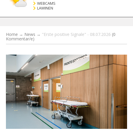
WEBCAMS
LAWINEN
Home
→
News
→
"Erste positive Signale" - 08.07.2026
(0
Kommentar/e)