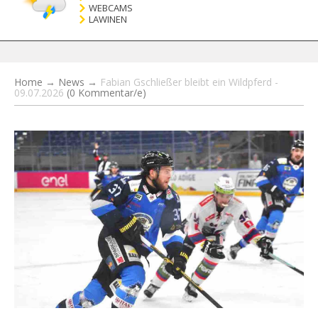
WEBCAMS
LAWINEN
Home
→
News
→
Fabian Gschließer bleibt ein Wildpferd -
09.07.2026
(0 Kommentar/e)