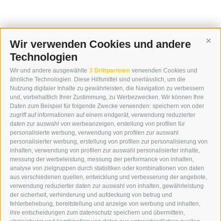
Wir verwenden Cookies und andere
Cont
Technologien
KONTAKT
Wir und andere ausgewählte
3 Drittparteien
verwenden Cookies und
WIPP-MEDIA GMBH
ähnliche Technologien. Diese Hilfsmittel sind unerlässlich, um die
DER ERKER
Nutzung digitaler Inhalte zu gewährleisten, die Navigation zu verbessern
und, vorbehaltlich Ihrer Zustimmung, zu Werbezwecken. Wir können Ihre
NEUSTADT 20A
Daten zum Beispiel für folgende Zwecke verwenden: speichern von oder
I-39049 STERZING
zugriff auf informationen auf einem endgerät, verwendung reduzierter
TEL.: +39 0472 766876
daten zur auswahl von werbeanzeigen, erstellung von profilen für
personalisierte werbung, verwendung von profilen zur auswahl
personalisierter werbung, erstellung von profilen zur personalisierung von
GRAFIK@DERERKER.IT
inhalten, verwendung von profilen zur auswahl personalisierter inhalte,
INFO@DERERKER.IT
messung der werbeleistung, messung der performance von inhalten,
BARBARA.FONTANA@DERERKER.IT
analyse von zielgruppen durch statistiken oder kombinationen von daten
DER ERKER
aus verschiedenen quellen, entwicklung und verbesserung der angebote,
verwendung reduzierter daten zur auswahl von inhalten, gewährleistung
der sicherheit, verhinderung und aufdeckung von betrug und
WERBEN IM ERKER
fehlerbehebung, bereitstellung und anzeige von werbung und inhalten,
ONLINE-WERBUNG
ihre entscheidungen zum datenschutz speichern und übermitteln,
SEPA-DAUERAUFTRAG