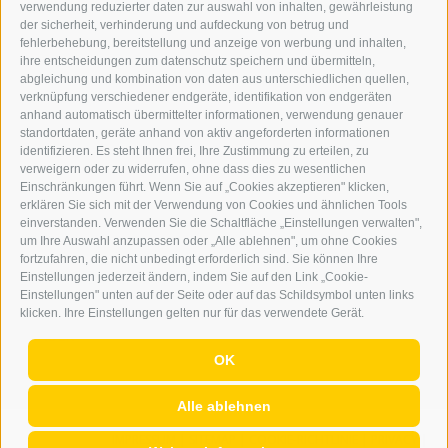
verwendung reduzierter daten zur auswahl von inhalten, gewährleistung
der sicherheit, verhinderung und aufdeckung von betrug und
WERBEN IM ERKER
fehlerbehebung, bereitstellung und anzeige von werbung und inhalten,
ONLINE-WERBUNG
ihre entscheidungen zum datenschutz speichern und übermitteln,
SEPA-DAUERAUFTRAG
abgleichung und kombination von daten aus unterschiedlichen quellen,
REGELN LESERKOMMENTARE
verknüpfung verschiedener endgeräte, identifikation von endgeräten
ONLINE VOTING
anhand automatisch übermittelter informationen, verwendung genauer
standortdaten, geräte anhand von aktiv angeforderten informationen
identifizieren. Es steht Ihnen frei, Ihre Zustimmung zu erteilen, zu
SERVICE
verweigern oder zu widerrufen, ohne dass dies zu wesentlichen
Einschränkungen führt. Wenn Sie auf „Cookies akzeptieren" klicken,
VERANSTALTUNGSKALENDER
erklären Sie sich mit der Verwendung von Cookies und ähnlichen Tools
KLEINANZEIGER
einverstanden. Verwenden Sie die Schaltfläche „Einstellungen verwalten",
um Ihre Auswahl anzupassen oder „Alle ablehnen", um ohne Cookies
NÜTZLICHE LINKS
fortzufahren, die nicht unbedingt erforderlich sind. Sie können Ihre
WETTER
Einstellungen jederzeit ändern, indem Sie auf den Link „Cookie-
WEBCAM
Einstellungen" unten auf der Seite oder auf das Schildsymbol unten links
VIDEOS
klicken. Ihre Einstellungen gelten nur für das verwendete Gerät.
TRAUER
OK
Alle ablehnen
IMPRESSUM
|
SITEMAP
|
COOKIE-RICHTLINIE
|
PRIVACY
|