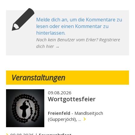
Melde dich an, um die Kommentare zu
lesen oder einen Kommentar zu
hinterlassen.
Noch kein Benutzer vom Erker? Registriere
dich hier →
Veranstaltungen
09.08.2026
Wortgottesfeier
Freienfeld
-
Mandlseitjoch
(Gupperjöchl), ...
09.08.2026 |
Feuerwehrfest