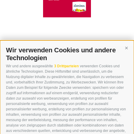
Wir verwenden Cookies und andere
Cont
Technologien
KONTAKT
Wir und andere ausgewählte
3 Drittparteien
verwenden Cookies und
WIPP-MEDIA GMBH
ähnliche Technologien. Diese Hilfsmittel sind unerlässlich, um die
DER ERKER
Nutzung digitaler Inhalte zu gewährleisten, die Navigation zu verbessern
und, vorbehaltlich Ihrer Zustimmung, zu Werbezwecken. Wir können Ihre
NEUSTADT 20A
Daten zum Beispiel für folgende Zwecke verwenden: speichern von oder
I-39049 STERZING
zugriff auf informationen auf einem endgerät, verwendung reduzierter
TEL.: +39 0472 766876
daten zur auswahl von werbeanzeigen, erstellung von profilen für
personalisierte werbung, verwendung von profilen zur auswahl
personalisierter werbung, erstellung von profilen zur personalisierung von
GRAFIK@DERERKER.IT
inhalten, verwendung von profilen zur auswahl personalisierter inhalte,
INFO@DERERKER.IT
messung der werbeleistung, messung der performance von inhalten,
BARBARA.FONTANA@DERERKER.IT
analyse von zielgruppen durch statistiken oder kombinationen von daten
DER ERKER
aus verschiedenen quellen, entwicklung und verbesserung der angebote,