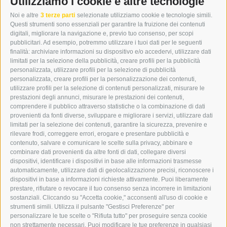
Utilizziamo i cookie e altre tecnologie
CITTÀ NUOVA 20A
Noi e altre
3 terze parti
selezionate utilizziamo cookie e tecnologie simili.
I-39049 VIPITENO
Questi strumenti sono essenziali per garantire la fruizione dei contenuti
TEL.: +39 0472 766876
digitali, migliorare la navigazione e, previo tuo consenso, per scopi
pubblicitari. Ad esempio, potremmo utilizzare i tuoi dati per le seguenti
finalità: archiviare informazioni su dispositivo e/o accedervi, utilizzare dati
GRAFIK@DERERKER.IT
limitati per la selezione della pubblicità, creare profili per la pubblicità
INFO@DERERKER.IT
personalizzata, utilizzare profili per la selezione di pubblicità
BARBARA.FONTANA@DERERKER.IT
personalizzata, creare profili per la personalizzazione dei contenuti,
ERKER
utilizzare profili per la selezione di contenuti personalizzati, misurare le
prestazioni degli annunci, misurare le prestazioni dei contenuti,
comprendere il pubblico attraverso statistiche o la combinazione di dati
PUBBLICITÀ NELL’ERKER
provenienti da fonti diverse, sviluppare e migliorare i servizi, utilizzare dati
PUBBLICITÀ ONLINE
limitati per la selezione dei contenuti, garantire la sicurezza, prevenire e
ADDEBITO DIRETTO SEPA
rilevare frodi, correggere errori, erogare e presentare pubblicità e
REGOLAMENTO COMMENTI
contenuto, salvare e comunicare le scelte sulla privacy, abbinare e
ONLINE VOTING
combinare dati provenienti da altre fonti di dati, collegare diversi
dispositivi, identificare i dispositivi in base alle informazioni trasmesse
automaticamente, utilizzare dati di geolocalizzazione precisi, riconoscere i
SERVICE
dispositivi in base a informazioni richieste attivamente. Puoi liberamente
prestare, rifiutare o revocare il tuo consenso senza incorrere in limitazioni
EVENTI
sostanziali. Cliccando su "Accetta cookie," acconsenti all'uso di cookie e
ANNUNCI
strumenti simili. Utilizza il pulsante "Gestisci Preferenze" per
personalizzare le tue scelte o "Rifiuta tutto" per proseguire senza cookie
LINK UTILI
non strettamente necessari. Puoi modificare le tue preferenze in qualsiasi