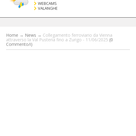
WEBCAMS
VALANGHE
Home
→
News
→
Collegamento ferroviario da Vienna
attraverso la Val Pusteria fino a Zurigo - 11/06/2025
(0
Commento/i)