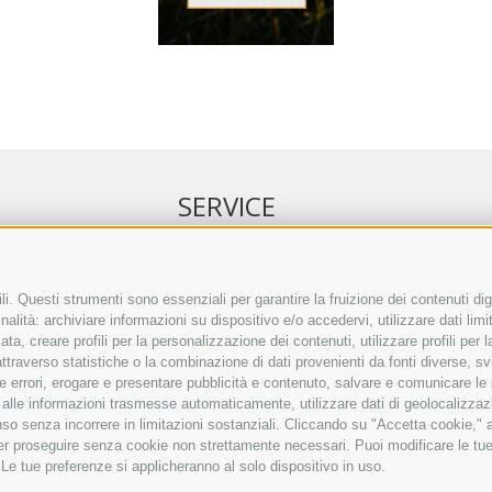
SERVICE
NELL’ERKER
EVENTI
 ONLINE
ANNUNCI
i. Questi strumenti sono essenziali per garantire la fruizione dei contenuti dig
alità: archiviare informazioni su dispositivo e/o accedervi, utilizzare dati limita
IRETTO SEPA
LINK UTILI
zata, creare profili per la personalizzazione dei contenuti, utilizzare profili per
TO COMMENTI
METEO
raverso statistiche o la combinazione di dati provenienti da fonti diverse, svilu
ING
WEBCAM
ere errori, erogare e presentare pubblicità e contenuto, salvare e comunicare le
VIDEO
base alle informazioni trasmesse automaticamente, utilizzare dati di geolocalizzaz
NECROLOGI
so senza incorrere in limitazioni sostanziali. Cliccando su "Accetta cookie," ac
 per proseguire senza cookie non strettamente necessari. Puoi modificare le t
 Le tue preferenze si applicheranno al solo dispositivo in uso.