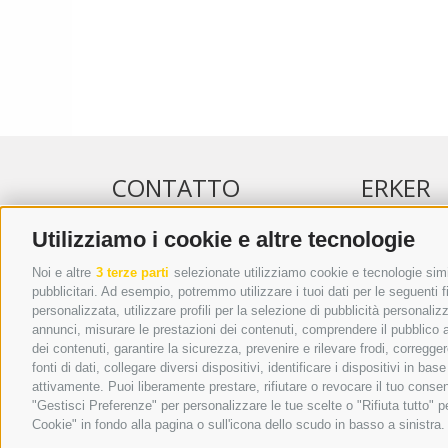
CONTATTO
ERKER
Utilizziamo i cookie e altre tecnologie
WIPP-MEDIA GMBH
PUBBLICITÀ 
DER ERKER
PUBBLICITÀ
Noi e altre
3 terze parti
selezionate utilizziamo cookie e tecnologie simil
pubblicitari. Ad esempio, potremmo utilizzare i tuoi dati per le seguenti fin
CITTÀ NUOVA 20A
ADDEBITO D
personalizzata, utilizzare profili per la selezione di pubblicità personaliz
I-39049 VIPITENO
REGOLAMEN
annunci, misurare le prestazioni dei contenuti, comprendere il pubblico att
TEL.: +39 0472 766876
ONLINE VOT
dei contenuti, garantire la sicurezza, prevenire e rilevare frodi, corregg
fonti di dati, collegare diversi dispositivi, identificare i dispositivi in 
GRAFIK@DERERKER.IT
attivamente. Puoi liberamente prestare, rifiutare o revocare il tuo consen
INFO@DERERKER.IT
"Gestisci Preferenze" per personalizzare le tue scelte o "Rifiuta tutto"
BARBARA.FONTANA@DERERKER.IT
Cookie" in fondo alla pagina o sull'icona dello scudo in basso a sinistra.