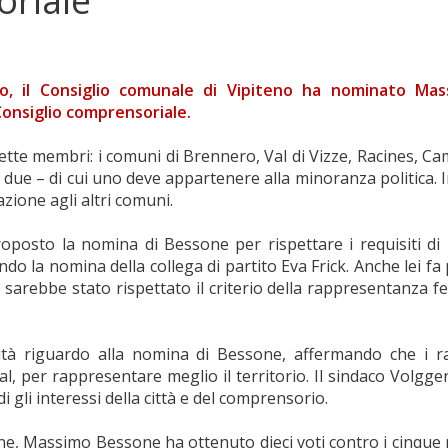
oriale
o, il Consiglio comunale di Vipiteno ha nominato Ma
Consiglio comprensoriale.
tte membri: i comuni di Brennero, Val di Vizze, Racines, C
ue – di cui uno deve appartenere alla minoranza politica. In
zione agli altri comuni.
oposto la nomina di Bessone per rispettare i requisiti di 
 la nomina della collega di partito Eva Frick. Anche lei fa 
one sarebbe stato rispettato il criterio della rappresentanz
tà riguardo alla nomina di Bessone, affermando che i r
, per rappresentare meglio il territorio. Il sindaco Volgge
i gli interessi della città e del comprensorio.
ne, Massimo Bessone ha ottenuto dieci voti contro i cinque r