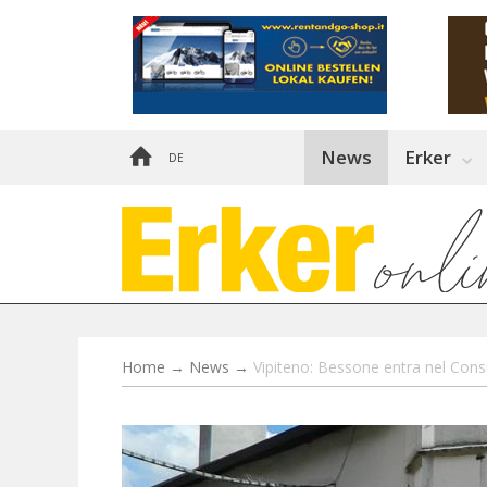
News
Erker
DE
Home
→
News
→
Vipiteno: Bessone entra nel Cons