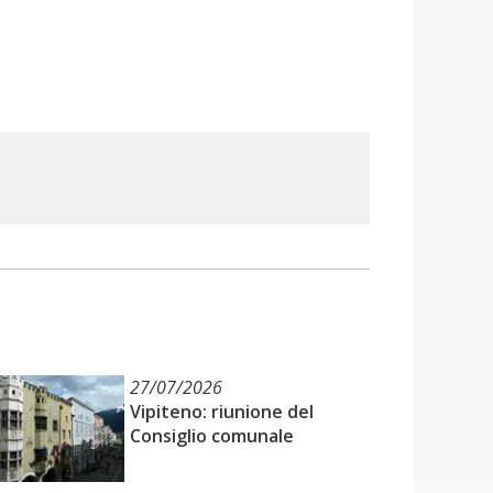
27/07/2026
Vipiteno: riunione del
Consiglio comunale