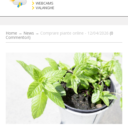
WEBCAMS
VALANGHE
Home
→
News
→
Comprare piante online - 12/04/2026
(0
Commento/i)