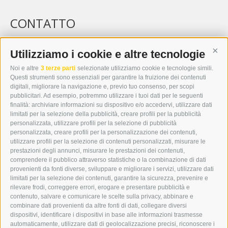
CONTATTO
WIPP-MEDIA GMBH
DER ERKER
Utilizziamo i cookie e altre tecnologie
Cont
CITTÀ NUOVA 20A
Noi e altre
3 terze parti
selezionate utilizziamo cookie e tecnologie simili.
I-39049 VIPITENO
Questi strumenti sono essenziali per garantire la fruizione dei contenuti
TEL.: +39 0472 766876
digitali, migliorare la navigazione e, previo tuo consenso, per scopi
pubblicitari. Ad esempio, potremmo utilizzare i tuoi dati per le seguenti
finalità: archiviare informazioni su dispositivo e/o accedervi, utilizzare dati
GRAFIK@DERERKER.IT
limitati per la selezione della pubblicità, creare profili per la pubblicità
INFO@DERERKER.IT
personalizzata, utilizzare profili per la selezione di pubblicità
BARBARA.FONTANA@DERERKER.IT
personalizzata, creare profili per la personalizzazione dei contenuti,
ERKER
utilizzare profili per la selezione di contenuti personalizzati, misurare le
prestazioni degli annunci, misurare le prestazioni dei contenuti,
comprendere il pubblico attraverso statistiche o la combinazione di dati
PUBBLICITÀ NELL’ERKER
provenienti da fonti diverse, sviluppare e migliorare i servizi, utilizzare dati
PUBBLICITÀ ONLINE
limitati per la selezione dei contenuti, garantire la sicurezza, prevenire e
ADDEBITO DIRETTO SEPA
rilevare frodi, correggere errori, erogare e presentare pubblicità e
REGOLAMENTO COMMENTI
contenuto, salvare e comunicare le scelte sulla privacy, abbinare e
ONLINE VOTING
combinare dati provenienti da altre fonti di dati, collegare diversi
dispositivi, identificare i dispositivi in base alle informazioni trasmesse
automaticamente, utilizzare dati di geolocalizzazione precisi, riconoscere i