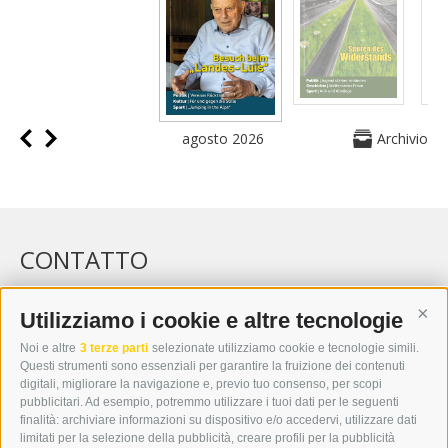
agosto 2026
Archivio
CONTATTO
WIPP-MEDIA GMBH
DER ERKER
Utilizziamo i cookie e altre tecnologie
Cont
CITTÀ NUOVA 20A
Noi e altre
3 terze parti
selezionate utilizziamo cookie e tecnologie simili.
I-39049 VIPITENO
Questi strumenti sono essenziali per garantire la fruizione dei contenuti
TEL.: +39 0472 766876
digitali, migliorare la navigazione e, previo tuo consenso, per scopi
pubblicitari. Ad esempio, potremmo utilizzare i tuoi dati per le seguenti
finalità: archiviare informazioni su dispositivo e/o accedervi, utilizzare dati
GRAFIK@DERERKER.IT
limitati per la selezione della pubblicità, creare profili per la pubblicità
INFO@DERERKER.IT