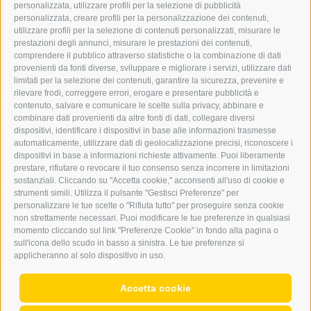
personalizzata, utilizzare profili per la selezione di pubblicità
BARBARA.FONTANA@DERERKER.IT
personalizzata, creare profili per la personalizzazione dei contenuti,
ERKER
utilizzare profili per la selezione di contenuti personalizzati, misurare le
prestazioni degli annunci, misurare le prestazioni dei contenuti,
comprendere il pubblico attraverso statistiche o la combinazione di dati
PUBBLICITÀ NELL’ERKER
provenienti da fonti diverse, sviluppare e migliorare i servizi, utilizzare dati
PUBBLICITÀ ONLINE
limitati per la selezione dei contenuti, garantire la sicurezza, prevenire e
ADDEBITO DIRETTO SEPA
rilevare frodi, correggere errori, erogare e presentare pubblicità e
REGOLAMENTO COMMENTI
contenuto, salvare e comunicare le scelte sulla privacy, abbinare e
ONLINE VOTING
combinare dati provenienti da altre fonti di dati, collegare diversi
dispositivi, identificare i dispositivi in base alle informazioni trasmesse
automaticamente, utilizzare dati di geolocalizzazione precisi, riconoscere i
SERVICE
dispositivi in base a informazioni richieste attivamente. Puoi liberamente
prestare, rifiutare o revocare il tuo consenso senza incorrere in limitazioni
EVENTI
sostanziali. Cliccando su "Accetta cookie," acconsenti all'uso di cookie e
ANNUNCI
strumenti simili. Utilizza il pulsante "Gestisci Preferenze" per
personalizzare le tue scelte o "Rifiuta tutto" per proseguire senza cookie
LINK UTILI
non strettamente necessari. Puoi modificare le tue preferenze in qualsiasi
METEO
momento cliccando sul link "Preferenze Cookie" in fondo alla pagina o
WEBCAM
sull'icona dello scudo in basso a sinistra. Le tue preferenze si
VIDEO
applicheranno al solo dispositivo in uso.
NECROLOGI
Accetta cookie