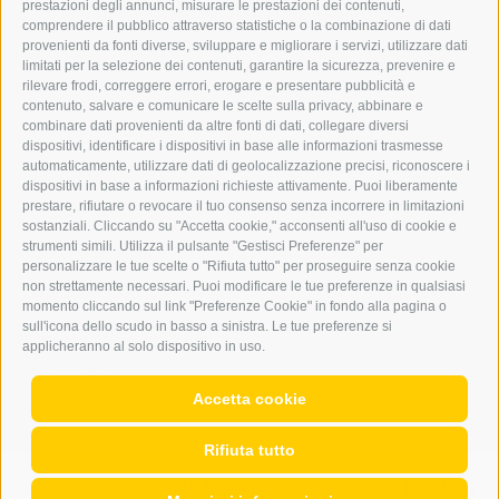
prestazioni degli annunci, misurare le prestazioni dei contenuti,
comprendere il pubblico attraverso statistiche o la combinazione di dati
PUBBLICITÀ NELL’ERKER
provenienti da fonti diverse, sviluppare e migliorare i servizi, utilizzare dati
PUBBLICITÀ ONLINE
limitati per la selezione dei contenuti, garantire la sicurezza, prevenire e
ADDEBITO DIRETTO SEPA
rilevare frodi, correggere errori, erogare e presentare pubblicità e
REGOLAMENTO COMMENTI
contenuto, salvare e comunicare le scelte sulla privacy, abbinare e
ONLINE VOTING
combinare dati provenienti da altre fonti di dati, collegare diversi
dispositivi, identificare i dispositivi in base alle informazioni trasmesse
automaticamente, utilizzare dati di geolocalizzazione precisi, riconoscere i
SERVICE
dispositivi in base a informazioni richieste attivamente. Puoi liberamente
prestare, rifiutare o revocare il tuo consenso senza incorrere in limitazioni
EVENTI
sostanziali. Cliccando su "Accetta cookie," acconsenti all'uso di cookie e
ANNUNCI
strumenti simili. Utilizza il pulsante "Gestisci Preferenze" per
personalizzare le tue scelte o "Rifiuta tutto" per proseguire senza cookie
LINK UTILI
non strettamente necessari. Puoi modificare le tue preferenze in qualsiasi
METEO
momento cliccando sul link "Preferenze Cookie" in fondo alla pagina o
WEBCAM
sull'icona dello scudo in basso a sinistra. Le tue preferenze si
VIDEO
applicheranno al solo dispositivo in uso.
NECROLOGI
Accetta cookie
Rifiuta tutto
CREDITS
|
MAPPA DEL SITO
|
COOKIE POLICY
|
PRIVACY
|