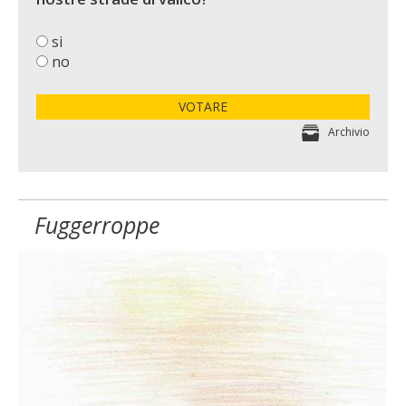
si
no
VOTARE
Archivio
Fuggerroppe