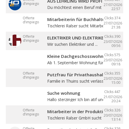
AUS LEHRLING WIRD PROFI – STARTE BE
d’impiego
27/07/2026
Du möchtest einen Beruf mit Zukunft lernen 
22:57
Offerte
Clicks 374
Mitarbeiterin für Buchhaltung (m/w/d)
d’impiego
27/07/2026
Tischlerei Ralser sucht Mitarbeiterin für ...
21:38
Offerte
Clicks 390
ELEKTRIKER UND ELEKTRIKERLEHRLING
d’impiego
23/07/2026
Wir suchen Elektriker und ...
09:56
Clicks 575
Kleine Dachgeschosswohnung mit Bal
23/07/2026
Ab 1. September Wohnung für eine Person in
09:18
Offerte
Clicks 355
Putzfrau für Privathaushalt gesucht
d’impiego
23/07/2026
Familie in Thuins sucht verlässliche ...
15:00
Clicks 447
Suche wohnung
21/07/2026
Hallo sterzinger Ich bin atif und komme aus .
20:24
Offerte
Clicks 326
Mitarbeiter in der Produktion (m/w/d)
d’impiego
20/07/2026
Tischlerei Ralser GmbH sucht Mitarbeiter für 
13:14
Offerte
Clicks 326