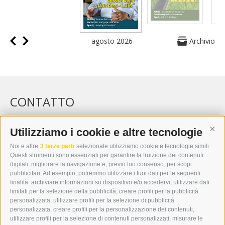
agosto 2026
Archivio
CONTATTO
WIPP-MEDIA GMBH
DER ERKER
Utilizziamo i cookie e altre tecnologie
Cont
CITTÀ NUOVA 20A
Noi e altre
3 terze parti
selezionate utilizziamo cookie e tecnologie simili.
I-39049 VIPITENO
Questi strumenti sono essenziali per garantire la fruizione dei contenuti
TEL.: +39 0472 766876
digitali, migliorare la navigazione e, previo tuo consenso, per scopi
pubblicitari. Ad esempio, potremmo utilizzare i tuoi dati per le seguenti
finalità: archiviare informazioni su dispositivo e/o accedervi, utilizzare dati
GRAFIK@DERERKER.IT
limitati per la selezione della pubblicità, creare profili per la pubblicità
INFO@DERERKER.IT
personalizzata, utilizzare profili per la selezione di pubblicità
BARBARA.FONTANA@DERERKER.IT
personalizzata, creare profili per la personalizzazione dei contenuti,
ERKER
utilizzare profili per la selezione di contenuti personalizzati, misurare le