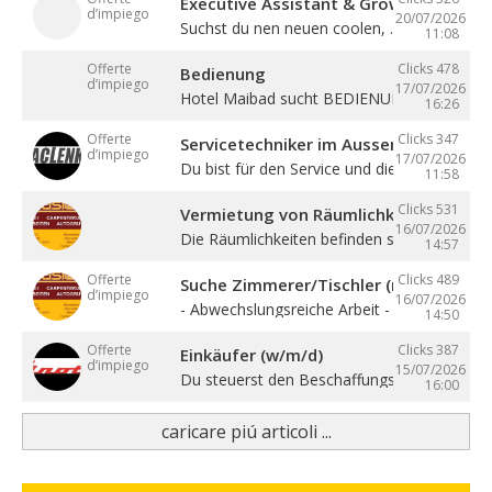
Executive Assistant & Growth Partner
d’impiego
20/07/2026
Suchst du nen neuen coolen, ...
11:08
Offerte
Clicks 478
Bedienung
d’impiego
17/07/2026
Hotel Maibad sucht BEDIENUNG für ...
16:26
Offerte
Clicks 347
Servicetechniker im Aussendienst (w/
d’impiego
17/07/2026
Du bist für den Service und die ...
11:58
Clicks 531
Vermietung von Räumlichkeiten, Büros 
16/07/2026
Die Räumlichkeiten befinden sich zentral in ..
14:57
Offerte
Clicks 489
Suche Zimmerer/Tischler (m/w/d), Hilf
d’impiego
16/07/2026
- Abwechslungsreiche Arbeit - Sehr gute ...
14:50
Offerte
Clicks 387
Einkäufer (w/m/d)
d’impiego
15/07/2026
Du steuerst den Beschaffungsprozess von de
16:00
caricare piú articoli ...