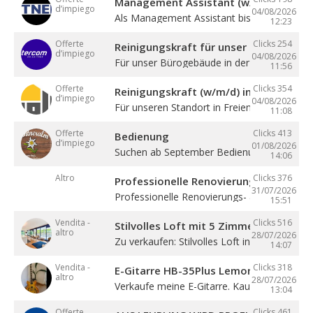
Management Assistant (w/m/d)
d’impiego
04/08/2026
Als Management Assistant bist du eine ...
12:23
Offerte
Clicks 254
Reinigungskraft für unser Bürogebäude
d’impiego
04/08/2026
Für unser Bürogebäude in der Gewerbezone 
11:56
Offerte
Clicks 354
Reinigungskraft (w/m/d) in Teilzeit
d’impiego
04/08/2026
Für unseren Standort in Freienfeld suchen ...
11:08
Offerte
Clicks 413
Bedienung
d’impiego
01/08/2026
Suchen ab September Bedienung in Vollzeit. 4
14:06
Altro
Clicks 376
Professionelle Renovierung
31/07/2026
Professionelle Renovierungs- & Malerarbeite
15:51
Vendita -
Clicks 516
Stilvolles Loft mit 5 Zimmern
altro
28/07/2026
Zu verkaufen: Stilvolles Loft in Sterzing! ...
14:07
Vendita -
Clicks 318
E-Gitarre HB-35Plus Lemon
altro
28/07/2026
Verkaufe meine E-Gitarre. Kaum gespielt, ...
13:04
Offerte
Clicks 461