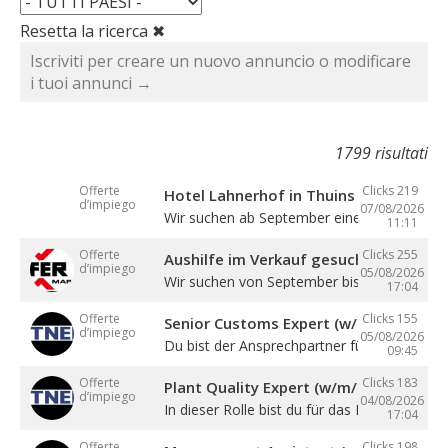
Resetta la ricerca ✖
Iscriviti per creare un nuovo annuncio o modificare
i tuoi annunci →
1799 risultati
Offerte
Clicks 219
Hotel Lahnerhof in Thuins sucht eine
d’impiego
07/08/2026
Wir suchen ab September eine ...
11:11
Offerte
Clicks 255
Aushilfe im Verkauf gesucht
d’impiego
05/08/2026
Wir suchen von September bis Dezember ein
17:04
Offerte
Clicks 155
Senior Customs Expert (w/m/d)
d’impiego
05/08/2026
Du bist der Ansprechpartner für alle Themen 
09:45
Offerte
Clicks 183
Plant Quality Expert (w/m/d)
d’impiego
04/08/2026
In dieser Rolle bist du für das Management .
17:04
Offerte
Clicks 198