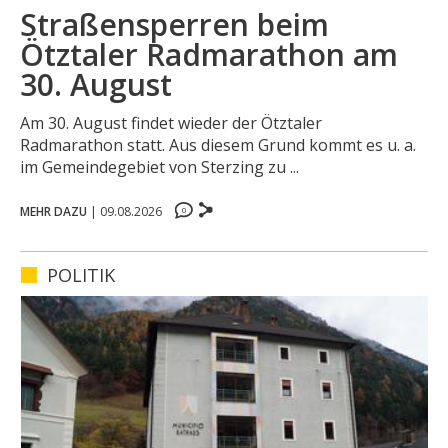
Straßensperren beim
Ötztaler Radmarathon am
30. August
Am 30. August findet wieder der Ötztaler
Radmarathon statt. Aus diesem Grund kommt es u. a.
0
im Gemeindegebiet von Sterzing zu ...
0
0
MEHR DAZU
|
09.08.2026
0
POLITIK