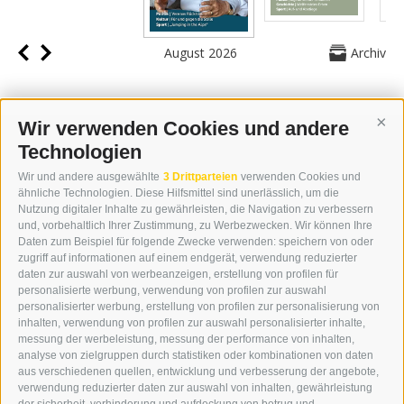
August 2026
Archiv
Wir verwenden Cookies und andere
Cont
Technologien
KONTAKT
Wir und andere ausgewählte
3 Drittparteien
verwenden Cookies und
WIPP-MEDIA GMBH
ähnliche Technologien. Diese Hilfsmittel sind unerlässlich, um die
DER ERKER
Nutzung digitaler Inhalte zu gewährleisten, die Navigation zu verbessern
und, vorbehaltlich Ihrer Zustimmung, zu Werbezwecken. Wir können Ihre
NEUSTADT 20A
Daten zum Beispiel für folgende Zwecke verwenden: speichern von oder
I-39049 STERZING
zugriff auf informationen auf einem endgerät, verwendung reduzierter
TEL.: +39 0472 766876
daten zur auswahl von werbeanzeigen, erstellung von profilen für
personalisierte werbung, verwendung von profilen zur auswahl
personalisierter werbung, erstellung von profilen zur personalisierung von
GRAFIK@DERERKER.IT
inhalten, verwendung von profilen zur auswahl personalisierter inhalte,
INFO@DERERKER.IT
messung der werbeleistung, messung der performance von inhalten,
BARBARA.FONTANA@DERERKER.IT
analyse von zielgruppen durch statistiken oder kombinationen von daten
DER ERKER
aus verschiedenen quellen, entwicklung und verbesserung der angebote,
verwendung reduzierter daten zur auswahl von inhalten, gewährleistung