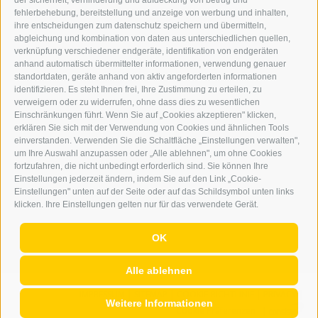
der sicherheit, verhinderung und aufdeckung von betrug und
WERBEN IM ERKER
fehlerbehebung, bereitstellung und anzeige von werbung und inhalten,
ONLINE-WERBUNG
ihre entscheidungen zum datenschutz speichern und übermitteln,
SEPA-DAUERAUFTRAG
abgleichung und kombination von daten aus unterschiedlichen quellen,
REGELN LESERKOMMENTARE
verknüpfung verschiedener endgeräte, identifikation von endgeräten
ONLINE VOTING
anhand automatisch übermittelter informationen, verwendung genauer
standortdaten, geräte anhand von aktiv angeforderten informationen
identifizieren. Es steht Ihnen frei, Ihre Zustimmung zu erteilen, zu
SERVICE
verweigern oder zu widerrufen, ohne dass dies zu wesentlichen
Einschränkungen führt. Wenn Sie auf „Cookies akzeptieren" klicken,
VERANSTALTUNGSKALENDER
erklären Sie sich mit der Verwendung von Cookies und ähnlichen Tools
KLEINANZEIGER
einverstanden. Verwenden Sie die Schaltfläche „Einstellungen verwalten",
um Ihre Auswahl anzupassen oder „Alle ablehnen", um ohne Cookies
NÜTZLICHE LINKS
fortzufahren, die nicht unbedingt erforderlich sind. Sie können Ihre
WETTER
Einstellungen jederzeit ändern, indem Sie auf den Link „Cookie-
WEBCAM
Einstellungen" unten auf der Seite oder auf das Schildsymbol unten links
VIDEOS
klicken. Ihre Einstellungen gelten nur für das verwendete Gerät.
TRAUER
OK
Alle ablehnen
IMPRESSUM
|
SITEMAP
|
COOKIE-RICHTLINIE
|
PRIVACY
|
Weitere Informationen
Cookie Präferenzen
|