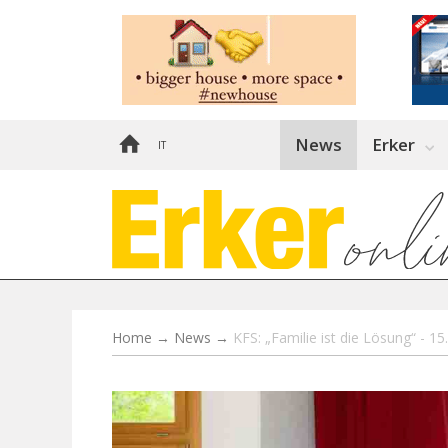
News
Erker
IT
Home
→
News
→
KFS: „Familie ist die Lösung“ - 1