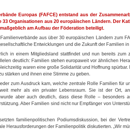
verbände Europas (FAFCE) entstand aus der Zusammenarbe
 sie 33 Organisationen aus 20 europäischen Ländern. Der Ka
maßgeblich am Aufbau der Föderation beteiligt.
r Familienverbände aus über 30 europäischen Ländern zum FAF
gesellschaftliche Entwicklungen und die Zukunft der Familien in
ch in einem Mitgliedsland stattfindet und nun bereits zum z
llelen deutlich: Familien stehen europaweit vor ähnlichen He
eichzeitig waren eine große Solidarität und Hoffnung spürbar
zu stärken und ihnen eine Stimme zu geben.
ieder zum Ausdruck kam, welche zentrale Rolle Familien für un
t weit mehr als ein privater Lebensraum. Sie ist der Ort,
 wurde aber auch deutlich, dass diese Rolle – besonders a
ützung. Aber Familien sind nicht nur Empfänger von Unterstüt
tzten familienpolitischen Podiumsdiskussion, bei der Vertret
rale Herausforderungen der Familienpolitik diskutierten. „Wir 