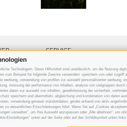
KER
SERVICE
hnologien
ERKER
VERANSTALTUNGSKALENDER
che Technologien. Diese Hilfsmittel sind unerlässlich, um die Nutzung digita
RBUNG
KLEINANZEIGER
n zum Beispiel für folgende Zwecke verwenden: speichern von oder zugriff a
rte werbung, verwendung von profilen zur auswahl personalisierter werbung, er
RAUFTRAG
NÜTZLICHE LINKS
istung, messung der performance von inhalten, analyse von zielgruppen durch
SERKOMMENTARE
WETTER
rter daten zur auswahl von inhalten, gewährleistung der sicherheit, verhind
ING
WEBCAM
chutz speichern und übermitteln, abgleichung und kombination von daten aus 
VIDEOS
ionen, verwendung genauer standortdaten, geräte anhand von aktiv angeforderte
TRAUER
ies zu wesentlichen Einschränkungen führt. Wenn Sie auf „Cookies akzeptiere
lungen verwalten", um Ihre Auswahl anzupassen oder „Alle ablehnen", um ohne 
kie-Einstellungen" unten auf der Seite oder auf das Schildsymbol unten links 