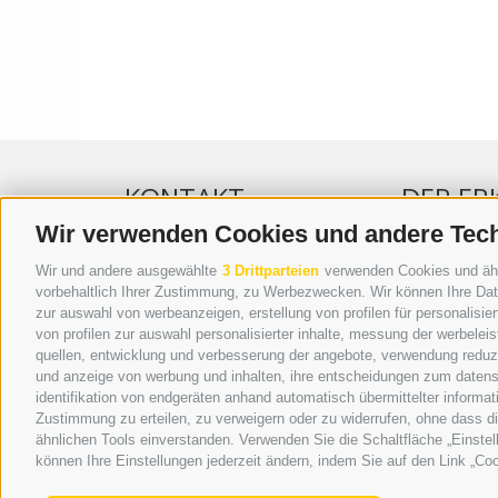
KONTAKT
DER ER
Wir verwenden Cookies und andere Tec
WIPP-MEDIA GMBH
WERBEN IM 
Wir und andere ausgewählte
3 Drittparteien
verwenden Cookies und ähnli
DER ERKER
ONLINE-WE
vorbehaltlich Ihrer Zustimmung, zu Werbezwecken. Wir können Ihre Date
zur auswahl von werbeanzeigen, erstellung von profilen für personalisie
NEUSTADT 20A
SEPA-DAUE
von profilen zur auswahl personalisierter inhalte, messung der werbele
I-39049 STERZING
REGELN LE
quellen, entwicklung und verbesserung der angebote, verwendung reduzie
TEL.: +39 0472 766876
ONLINE VOT
und anzeige von werbung und inhalten, ihre entscheidungen zum datens
identifikation von endgeräten anhand automatisch übermittelter informat
GRAFIK@DERERKER.IT
Zustimmung zu erteilen, zu verweigern oder zu widerrufen, ohne dass d
INFO@DERERKER.IT
ähnlichen Tools einverstanden. Verwenden Sie die Schaltfläche „Einstel
BARBARA.FONTANA@DERERKER.IT
können Ihre Einstellungen jederzeit ändern, indem Sie auf den Link „Coo