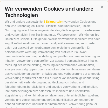
Wir verwenden Cookies und andere
Cont
Technologien
KONTAKT
Wir und andere ausgewählte
3 Drittparteien
verwenden Cookies und
WIPP-MEDIA GMBH
ähnliche Technologien. Diese Hilfsmittel sind unerlässlich, um die
DER ERKER
Nutzung digitaler Inhalte zu gewährleisten, die Navigation zu verbessern
und, vorbehaltlich Ihrer Zustimmung, zu Werbezwecken. Wir können Ihre
NEUSTADT 20A
Daten zum Beispiel für folgende Zwecke verwenden: speichern von oder
I-39049 STERZING
zugriff auf informationen auf einem endgerät, verwendung reduzierter
TEL.: +39 0472 766876
daten zur auswahl von werbeanzeigen, erstellung von profilen für
personalisierte werbung, verwendung von profilen zur auswahl
personalisierter werbung, erstellung von profilen zur personalisierung von
GRAFIK@DERERKER.IT
inhalten, verwendung von profilen zur auswahl personalisierter inhalte,
INFO@DERERKER.IT
messung der werbeleistung, messung der performance von inhalten,
BARBARA.FONTANA@DERERKER.IT
analyse von zielgruppen durch statistiken oder kombinationen von daten
DER ERKER
aus verschiedenen quellen, entwicklung und verbesserung der angebote,
verwendung reduzierter daten zur auswahl von inhalten, gewährleistung
der sicherheit, verhinderung und aufdeckung von betrug und
WERBEN IM ERKER
fehlerbehebung, bereitstellung und anzeige von werbung und inhalten,
ONLINE-WERBUNG
ihre entscheidungen zum datenschutz speichern und übermitteln,
SEPA-DAUERAUFTRAG
abgleichung und kombination von daten aus unterschiedlichen quellen,
REGELN LESERKOMMENTARE
verknüpfung verschiedener endgeräte, identifikation von endgeräten
ONLINE VOTING
anhand automatisch übermittelter informationen, verwendung genauer