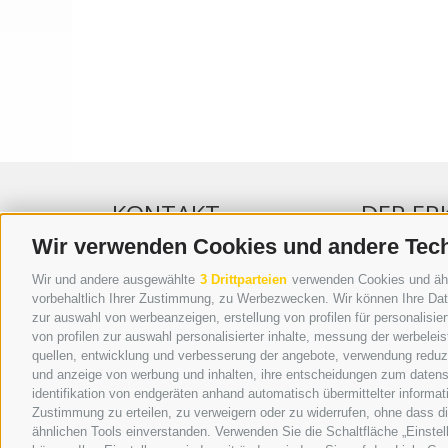
KONTAKT
DER ER
Wir verwenden Cookies und andere Tec
WIPP-MEDIA GMBH
WERBEN IM 
Wir und andere ausgewählte
3 Drittparteien
verwenden Cookies und ähnli
DER ERKER
ONLINE-WE
vorbehaltlich Ihrer Zustimmung, zu Werbezwecken. Wir können Ihre Date
zur auswahl von werbeanzeigen, erstellung von profilen für personalisie
NEUSTADT 20A
SEPA-DAUE
von profilen zur auswahl personalisierter inhalte, messung der werbele
I-39049 STERZING
REGELN LE
quellen, entwicklung und verbesserung der angebote, verwendung reduzie
TEL.: +39 0472 766876
ONLINE VOT
und anzeige von werbung und inhalten, ihre entscheidungen zum datens
identifikation von endgeräten anhand automatisch übermittelter informat
GRAFIK@DERERKER.IT
Zustimmung zu erteilen, zu verweigern oder zu widerrufen, ohne dass d
INFO@DERERKER.IT
ähnlichen Tools einverstanden. Verwenden Sie die Schaltfläche „Einstel