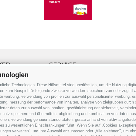
KER
SERVICE
hnologien
ERKER
VERANSTALTUNGSKALENDER
che Technologien. Diese Hilfsmittel sind unerlässlich, um die Nutzung digita
RBUNG
KLEINANZEIGER
n zum Beispiel für folgende Zwecke verwenden: speichern von oder zugriff a
rte werbung, verwendung von profilen zur auswahl personalisierter werbung, er
RAUFTRAG
NÜTZLICHE LINKS
istung, messung der performance von inhalten, analyse von zielgruppen durch
SERKOMMENTARE
WETTER
rter daten zur auswahl von inhalten, gewährleistung der sicherheit, verhind
ING
WEBCAM
chutz speichern und übermitteln, abgleichung und kombination von daten aus 
VIDEOS
ionen, verwendung genauer standortdaten, geräte anhand von aktiv angeforderte
TRAUER
ies zu wesentlichen Einschränkungen führt. Wenn Sie auf „Cookies akzeptiere
lungen verwalten", um Ihre Auswahl anzupassen oder „Alle ablehnen", um ohne 