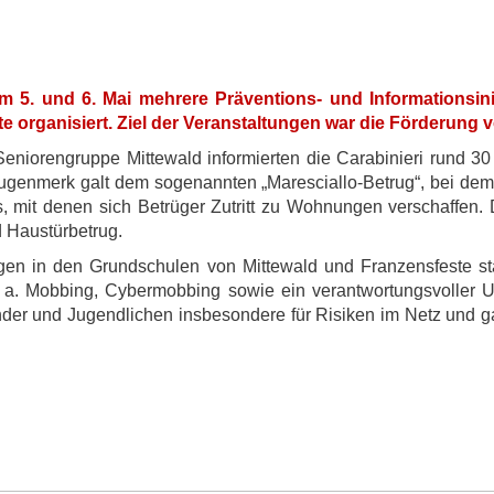
m 5. und 6. Mai mehrere Präventions- und Informationsini
 organisiert. Ziel der Veranstaltungen war die Förderung vo
eniorengruppe Mittewald informierten die Carabinieri rund 3
genmerk galt dem sogenannten „Maresciallo-Betrug“, bei dem s
, mit denen sich Betrüger Zutritt zu Wohnungen verschaffen. 
d Haustürbetrug.
ngen in den Grundschulen von Mittewald und Franzensfeste s
u. a. Mobbing, Cybermobbing sowie ein verantwortungsvolle
 Kinder und Jugendlichen insbesondere für Risiken im Netz und 