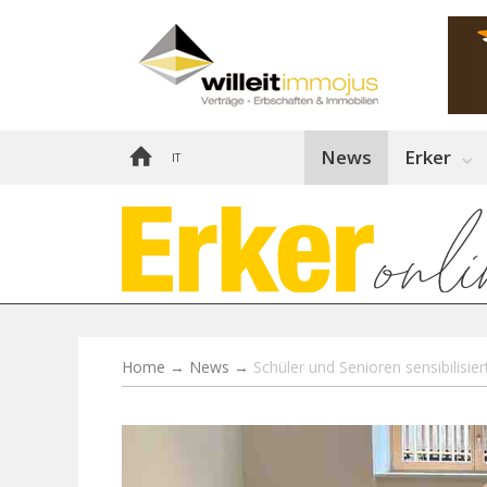
News
Erker
IT
Home
→
News
→
Schüler und Senioren sensibilisie