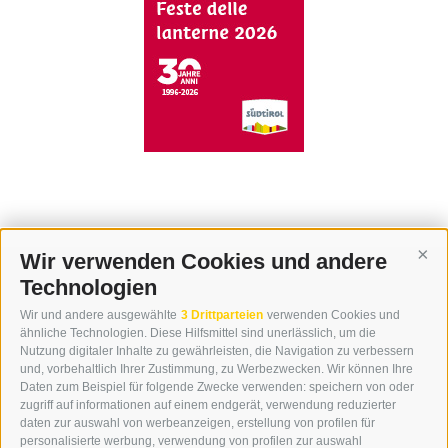
Wir verwenden Cookies und andere
Cont
Technologien
KONTAKT
Wir und andere ausgewählte
3 Drittparteien
verwenden Cookies und
WIPP-MEDIA GMBH
ähnliche Technologien. Diese Hilfsmittel sind unerlässlich, um die
DER ERKER
Nutzung digitaler Inhalte zu gewährleisten, die Navigation zu verbessern
und, vorbehaltlich Ihrer Zustimmung, zu Werbezwecken. Wir können Ihre
NEUSTADT 20A
Daten zum Beispiel für folgende Zwecke verwenden: speichern von oder
I-39049 STERZING
zugriff auf informationen auf einem endgerät, verwendung reduzierter
TEL.: +39 0472 766876
daten zur auswahl von werbeanzeigen, erstellung von profilen für
personalisierte werbung, verwendung von profilen zur auswahl