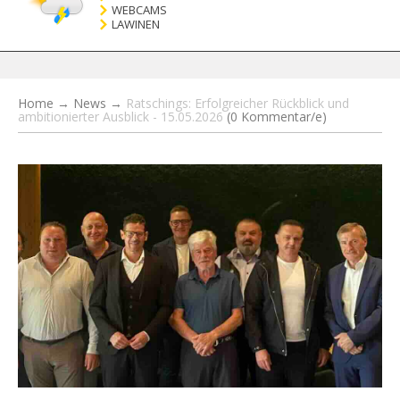
WEBCAMS
LAWINEN
Home
→
News
→
Ratschings: Erfolgreicher Rückblick und
ambitionierter Ausblick - 15.05.2026
(0 Kommentar/e)