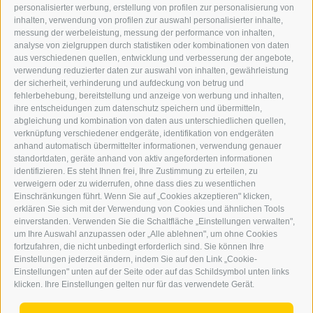
personalisierter werbung, erstellung von profilen zur personalisierung von
GRAFIK@DERERKER.IT
inhalten, verwendung von profilen zur auswahl personalisierter inhalte,
INFO@DERERKER.IT
messung der werbeleistung, messung der performance von inhalten,
BARBARA.FONTANA@DERERKER.IT
analyse von zielgruppen durch statistiken oder kombinationen von daten
DER ERKER
aus verschiedenen quellen, entwicklung und verbesserung der angebote,
verwendung reduzierter daten zur auswahl von inhalten, gewährleistung
der sicherheit, verhinderung und aufdeckung von betrug und
WERBEN IM ERKER
fehlerbehebung, bereitstellung und anzeige von werbung und inhalten,
ONLINE-WERBUNG
ihre entscheidungen zum datenschutz speichern und übermitteln,
SEPA-DAUERAUFTRAG
abgleichung und kombination von daten aus unterschiedlichen quellen,
REGELN LESERKOMMENTARE
verknüpfung verschiedener endgeräte, identifikation von endgeräten
ONLINE VOTING
anhand automatisch übermittelter informationen, verwendung genauer
standortdaten, geräte anhand von aktiv angeforderten informationen
identifizieren. Es steht Ihnen frei, Ihre Zustimmung zu erteilen, zu
SERVICE
verweigern oder zu widerrufen, ohne dass dies zu wesentlichen
Einschränkungen führt. Wenn Sie auf „Cookies akzeptieren" klicken,
VERANSTALTUNGSKALENDER
erklären Sie sich mit der Verwendung von Cookies und ähnlichen Tools
KLEINANZEIGER
einverstanden. Verwenden Sie die Schaltfläche „Einstellungen verwalten",
um Ihre Auswahl anzupassen oder „Alle ablehnen", um ohne Cookies
NÜTZLICHE LINKS
fortzufahren, die nicht unbedingt erforderlich sind. Sie können Ihre
WETTER
Einstellungen jederzeit ändern, indem Sie auf den Link „Cookie-
WEBCAM
Einstellungen" unten auf der Seite oder auf das Schildsymbol unten links
VIDEOS
klicken. Ihre Einstellungen gelten nur für das verwendete Gerät.
TRAUER