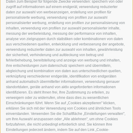
Daten zum Beispiel für folgende Zwecke verwenden: speichern von oder
I-39049 STERZING
zugriff auf informationen auf einem endgerät, verwendung reduzierter
TEL.: +39 0472 766876
daten zur auswahl von werbeanzeigen, erstellung von profilen für
personalisierte werbung, verwendung von profilen zur auswahl
personalisierter werbung, erstellung von profilen zur personalisierung von
GRAFIK@DERERKER.IT
inhalten, verwendung von profilen zur auswahl personalisierter inhalte,
INFO@DERERKER.IT
messung der werbeleistung, messung der performance von inhalten,
BARBARA.FONTANA@DERERKER.IT
analyse von zielgruppen durch statistiken oder kombinationen von daten
DER ERKER
aus verschiedenen quellen, entwicklung und verbesserung der angebote,
verwendung reduzierter daten zur auswahl von inhalten, gewährleistung
der sicherheit, verhinderung und aufdeckung von betrug und
WERBEN IM ERKER
fehlerbehebung, bereitstellung und anzeige von werbung und inhalten,
ONLINE-WERBUNG
ihre entscheidungen zum datenschutz speichern und übermitteln,
SEPA-DAUERAUFTRAG
abgleichung und kombination von daten aus unterschiedlichen quellen,
REGELN LESERKOMMENTARE
verknüpfung verschiedener endgeräte, identifikation von endgeräten
ONLINE VOTING
anhand automatisch übermittelter informationen, verwendung genauer
standortdaten, geräte anhand von aktiv angeforderten informationen
identifizieren. Es steht Ihnen frei, Ihre Zustimmung zu erteilen, zu
SERVICE
verweigern oder zu widerrufen, ohne dass dies zu wesentlichen
Einschränkungen führt. Wenn Sie auf „Cookies akzeptieren" klicken,
VERANSTALTUNGSKALENDER
erklären Sie sich mit der Verwendung von Cookies und ähnlichen Tools
KLEINANZEIGER
einverstanden. Verwenden Sie die Schaltfläche „Einstellungen verwalten",
um Ihre Auswahl anzupassen oder „Alle ablehnen", um ohne Cookies
NÜTZLICHE LINKS
fortzufahren, die nicht unbedingt erforderlich sind. Sie können Ihre
WETTER
Einstellungen jederzeit ändern, indem Sie auf den Link „Cookie-