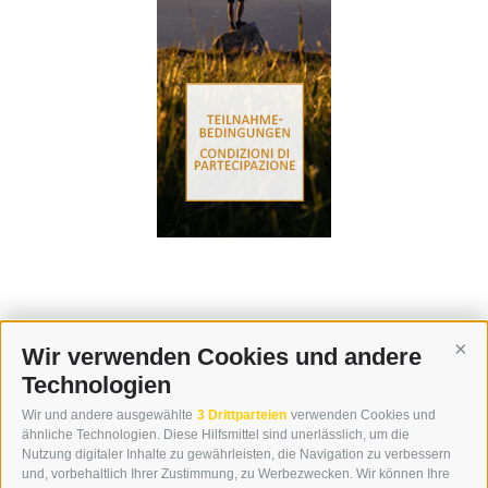
Wir verwenden Cookies und andere
Cont
Technologien
KONTAKT
Wir und andere ausgewählte
3 Drittparteien
verwenden Cookies und
WIPP-MEDIA GMBH
ähnliche Technologien. Diese Hilfsmittel sind unerlässlich, um die
DER ERKER
Nutzung digitaler Inhalte zu gewährleisten, die Navigation zu verbessern
und, vorbehaltlich Ihrer Zustimmung, zu Werbezwecken. Wir können Ihre
NEUSTADT 20A