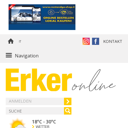
KONTAKT
IT
Navigation
ANMELDEN
18°C
-
30°C
WETTER