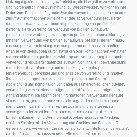
DER ERKER
Nutzung digitaler Inhalte zu gewährleisten, die Navigation zu verbessern
und, vorbehaltlich Ihrer Zustimmung, zu Werbezwecken. Wir können Ihre
NEUSTADT 20A
Daten zum Beispiel für folgende Zwecke verwenden: speichern von oder
I-39049 STERZING
zugriff auf informationen auf einem endgerät, verwendung reduzierter
TEL.: +39 0472 766876
daten zur auswahl von werbeanzeigen, erstellung von profilen für
personalisierte werbung, verwendung von profilen zur auswahl
personalisierter werbung, erstellung von profilen zur personalisierung von
GRAFIK@DERERKER.IT
inhalten, verwendung von profilen zur auswahl personalisierter inhalte,
INFO@DERERKER.IT
messung der werbeleistung, messung der performance von inhalten,
BARBARA.FONTANA@DERERKER.IT
analyse von zielgruppen durch statistiken oder kombinationen von daten
DER ERKER
aus verschiedenen quellen, entwicklung und verbesserung der angebote,
verwendung reduzierter daten zur auswahl von inhalten, gewährleistung
der sicherheit, verhinderung und aufdeckung von betrug und
WERBEN IM ERKER
fehlerbehebung, bereitstellung und anzeige von werbung und inhalten,
ONLINE-WERBUNG
ihre entscheidungen zum datenschutz speichern und übermitteln,
SEPA-DAUERAUFTRAG
abgleichung und kombination von daten aus unterschiedlichen quellen,
REGELN LESERKOMMENTARE
verknüpfung verschiedener endgeräte, identifikation von endgeräten
ONLINE VOTING
anhand automatisch übermittelter informationen, verwendung genauer
standortdaten, geräte anhand von aktiv angeforderten informationen
identifizieren. Es steht Ihnen frei, Ihre Zustimmung zu erteilen, zu
SERVICE
verweigern oder zu widerrufen, ohne dass dies zu wesentlichen
Einschränkungen führt. Wenn Sie auf „Cookies akzeptieren" klicken,
VERANSTALTUNGSKALENDER
erklären Sie sich mit der Verwendung von Cookies und ähnlichen Tools
KLEINANZEIGER
einverstanden. Verwenden Sie die Schaltfläche „Einstellungen verwalten",
um Ihre Auswahl anzupassen oder „Alle ablehnen", um ohne Cookies
NÜTZLICHE LINKS