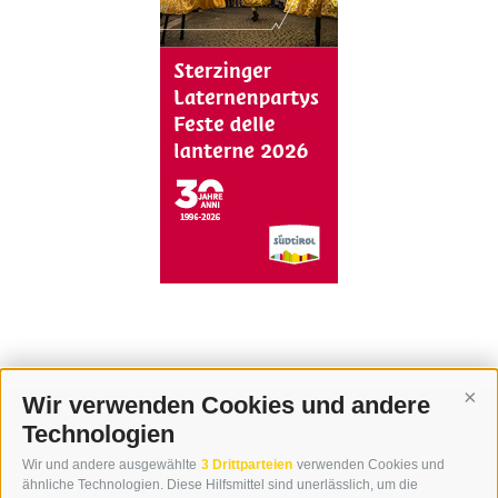
Wir verwenden Cookies und andere
Cont
Technologien
KONTAKT
Wir und andere ausgewählte
3 Drittparteien
verwenden Cookies und
WIPP-MEDIA GMBH
ähnliche Technologien. Diese Hilfsmittel sind unerlässlich, um die