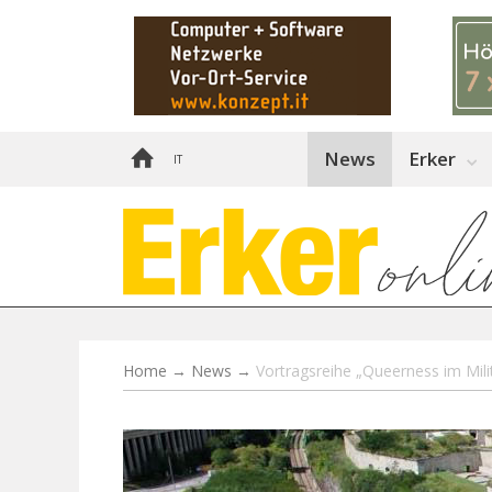
News
Erker
IT
Home
→
News
→
Vortragsreihe „Queerness im Mili