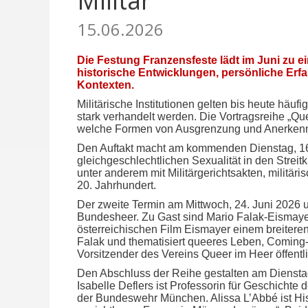
Militär“
15.06.2026
Die Festung Franzensfeste lädt im Juni zu ei
historische Entwicklungen, persönliche Erfah
Kontexten.
Militärische Institutionen gelten bis heute häu
stark verhandelt werden. Die Vortragsreihe „Qu
welche Formen von Ausgrenzung und Anerkennu
Den Auftakt macht am kommenden Dienstag, 16. J
gleichgeschlechtlichen Sexualität in den Streit
unter anderem mit Militärgerichtsakten, militä
20. Jahrhundert.
Der zweite Termin am Mittwoch, 24. Juni 2026
Bundesheer. Zu Gast sind Mario Falak-Eismaye
österreichischen Film Eismayer einem breitere
Falak und thematisiert queeres Leben, Coming-o
Vorsitzender des Vereins Queer im Heer öffentli
Den Abschluss der Reihe gestalten am Dienstag
Isabelle Deflers ist Professorin für Geschichte 
der Bundeswehr München. Alissa L’Abbé ist His