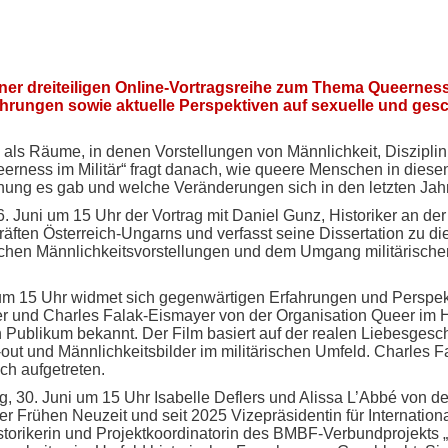
ner dreiteiligen Online-Vortragsreihe zum Thema Queerness i
rungen sowie aktuelle Perspektiven auf sexuelle und geschle
fig als Räume, in denen Vorstellungen von Männlichkeit, Diszip
eerness im Militär“ fragt danach, wie queere Menschen in diese
ng es gab und welche Veränderungen sich in den letzten Jah
uni um 15 Uhr der Vortrag mit Daniel Gunz, Historiker an der U
kräften Österreich-Ungarns und verfasst seine Dissertation zu d
rischen Männlichkeitsvorstellungen und dem Umgang militärische
 um 15 Uhr widmet sich gegenwärtigen Erfahrungen und Perspek
r und Charles Falak-Eismayer von der Organisation Queer im H
n Publikum bekannt. Der Film basiert auf der realen Liebesges
ut und Männlichkeitsbilder im militärischen Umfeld. Charles F
ch aufgetreten.
, 30. Juni um 15 Uhr Isabelle Deflers und Alissa L’Abbé von d
der Frühen Neuzeit und seit 2025 Vizepräsidentin für Internationa
torikerin und Projektkoordinatorin des BMBF-Verbundprojekts „