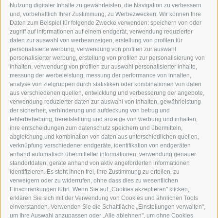
DER ERKER
Nutzung digitaler Inhalte zu gewährleisten, die Navigation zu verbessern
und, vorbehaltlich Ihrer Zustimmung, zu Werbezwecken. Wir können Ihre
NEUSTADT 20A
Daten zum Beispiel für folgende Zwecke verwenden: speichern von oder
I-39049 STERZING
zugriff auf informationen auf einem endgerät, verwendung reduzierter
TEL.: +39 0472 766876
daten zur auswahl von werbeanzeigen, erstellung von profilen für
personalisierte werbung, verwendung von profilen zur auswahl
personalisierter werbung, erstellung von profilen zur personalisierung von
GRAFIK@DERERKER.IT
inhalten, verwendung von profilen zur auswahl personalisierter inhalte,
INFO@DERERKER.IT
messung der werbeleistung, messung der performance von inhalten,
BARBARA.FONTANA@DERERKER.IT
analyse von zielgruppen durch statistiken oder kombinationen von daten
DER ERKER
aus verschiedenen quellen, entwicklung und verbesserung der angebote,
verwendung reduzierter daten zur auswahl von inhalten, gewährleistung
der sicherheit, verhinderung und aufdeckung von betrug und
WERBEN IM ERKER
fehlerbehebung, bereitstellung und anzeige von werbung und inhalten,
ONLINE-WERBUNG
ihre entscheidungen zum datenschutz speichern und übermitteln,
SEPA-DAUERAUFTRAG
abgleichung und kombination von daten aus unterschiedlichen quellen,
REGELN LESERKOMMENTARE
verknüpfung verschiedener endgeräte, identifikation von endgeräten
ONLINE VOTING
anhand automatisch übermittelter informationen, verwendung genauer
standortdaten, geräte anhand von aktiv angeforderten informationen
identifizieren. Es steht Ihnen frei, Ihre Zustimmung zu erteilen, zu
SERVICE
verweigern oder zu widerrufen, ohne dass dies zu wesentlichen
Einschränkungen führt. Wenn Sie auf „Cookies akzeptieren" klicken,
VERANSTALTUNGSKALENDER
erklären Sie sich mit der Verwendung von Cookies und ähnlichen Tools
KLEINANZEIGER
einverstanden. Verwenden Sie die Schaltfläche „Einstellungen verwalten",
um Ihre Auswahl anzupassen oder „Alle ablehnen", um ohne Cookies