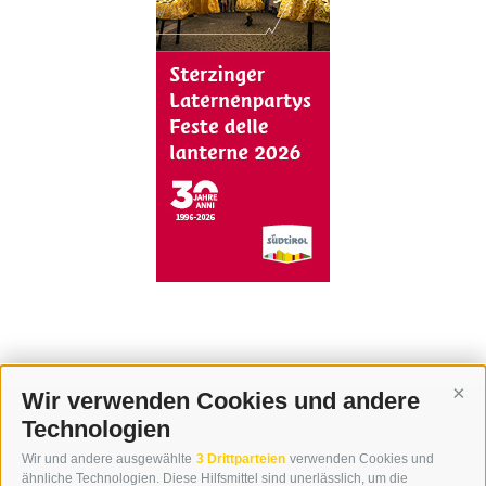
Wir verwenden Cookies und andere
Cont
Technologien
KONTAKT
Wir und andere ausgewählte
3 Drittparteien
verwenden Cookies und
WIPP-MEDIA GMBH
ähnliche Technologien. Diese Hilfsmittel sind unerlässlich, um die