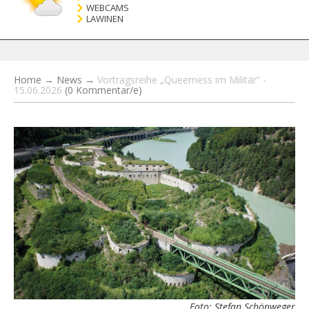
WEBCAMS
LAWINEN
Home
→
News
→
Vortragsreihe „Queerness im Militär“ -
15.06.2026
(0 Kommentar/e)
Foto: Stefan Schönweger