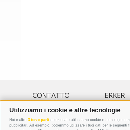
CONTATTO
ERKER
Utilizziamo i cookie e altre tecnologie
WIPP-MEDIA GMBH
PUBBLICITÀ 
DER ERKER
PUBBLICITÀ
Noi e altre
3 terze parti
selezionate utilizziamo cookie e tecnologie simil
pubblicitari. Ad esempio, potremmo utilizzare i tuoi dati per le seguenti fin
CITTÀ NUOVA 20A
ADDEBITO D