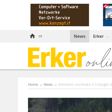
News
Erker
DE
Home
→
News
→
Brennero: nominato il Consiglio 