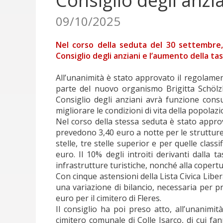
Consiglio degli anzi
09/10/2025
Nel corso della seduta del 30 settembre,
Consiglio degli anziani e l’aumento della ta
All’unanimità è stato approvato il regolamen
parte del nuovo organismo Brigitta Schölz
Consiglio degli anziani avrà funzione cons
migliorare le condizioni di vita della popolaz
Nel corso della stessa seduta è stato approv
prevedono 3,40 euro a notte per le strutture c
stelle, tre stelle superior e per quelle class
euro. Il 10% degli introiti derivanti dalla
infrastrutture turistiche, nonché alla copert
Con cinque astensioni della Lista Civica Libe
una variazione di bilancio, necessaria per pr
euro per il cimitero di Fleres.
Il consiglio ha poi preso atto, all’unanimi
cimitero comunale di Colle Isarco, di cui fa