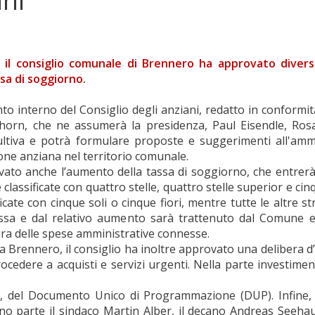
ani
 il consiglio comunale di Brennero ha approvato divers
ssa di soggiorno.
to interno del Consiglio degli anziani, redatto in conformi
horn, che ne assumerà la presidenza, Paul Eisendle, Rosa
ultiva e potrà formulare proposte e suggerimenti all'ammi
ione anziana nel territorio comunale.
ato anche l’aumento della tassa di soggiorno, che entrerà 
lassificate con quattro stelle, quattro stelle superior e cinq
ificate con cinque soli o cinque fiori, mentre tutte le altre 
 tassa e dal relativo aumento sarà trattenuto dal Comune e
ura delle spese amministrative connesse.
ra Brennero, il consiglio ha inoltre approvato una delibera 
ocedere a acquisti e servizi urgenti. Nella parte investiment
tà, del Documento Unico di Programmazione (DUP). Infine, 
nno parte il sindaco Martin Alber, il decano Andreas Seeha