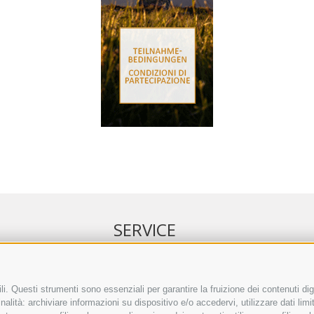
SERVICE
NELL’ERKER
EVENTI
 ONLINE
ANNUNCI
i. Questi strumenti sono essenziali per garantire la fruizione dei contenuti dig
alità: archiviare informazioni su dispositivo e/o accedervi, utilizzare dati limita
IRETTO SEPA
LINK UTILI