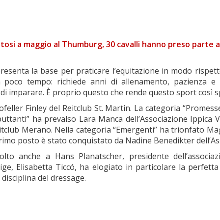
ltosi a maggio al Thumburg, 30 cavalli hanno preso parte 
senta la base per praticare l’equitazione in modo rispett
n poco tempo: richiede anni di allenamento, pazienza 
i di imparare. È proprio questo che rende questo sport così s
Hofeller Finley del Reitclub St. Martin. La categoria “Prome
uttanti” ha prevalso Lara Manca dell’Associazione Ippica Vi
eitclub Merano. Nella categoria “Emergenti” ha trionfato Ma
primo posto è stato conquistato da Nadine Benedikter dell’
olto anche a Hans Planatscher, presidente dell’associazi
ge, Elisabetta Ticcó, ha elogiato in particolare la perfett
disciplina del dressage.