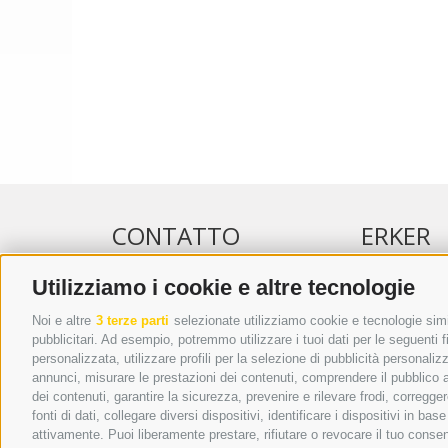
CONTATTO
ERKER
Utilizziamo i cookie e altre tecnologie
WIPP-MEDIA GMBH
PUBBLICITÀ 
DER ERKER
PUBBLICITÀ
Noi e altre
3 terze parti
selezionate utilizziamo cookie e tecnologie simil
pubblicitari. Ad esempio, potremmo utilizzare i tuoi dati per le seguenti fin
CITTÀ NUOVA 20A
ADDEBITO D
personalizzata, utilizzare profili per la selezione di pubblicità personaliz
I-39049 VIPITENO
REGOLAMEN
annunci, misurare le prestazioni dei contenuti, comprendere il pubblico att
TEL.: +39 0472 766876
ONLINE VOT
dei contenuti, garantire la sicurezza, prevenire e rilevare frodi, corregg
fonti di dati, collegare diversi dispositivi, identificare i dispositivi in 
GRAFIK@DERERKER.IT
attivamente. Puoi liberamente prestare, rifiutare o revocare il tuo consen