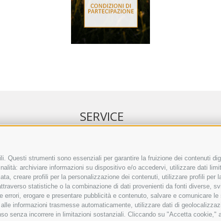
SERVICE
NELL’ERKER
EVENTI
 ONLINE
ANNUNCI
i. Questi strumenti sono essenziali per garantire la fruizione dei contenuti dig
alità: archiviare informazioni su dispositivo e/o accedervi, utilizzare dati limita
IRETTO SEPA
LINK UTILI
zata, creare profili per la personalizzazione dei contenuti, utilizzare profili per
TO COMMENTI
METEO
raverso statistiche o la combinazione di dati provenienti da fonti diverse, svilu
ING
WEBCAM
ere errori, erogare e presentare pubblicità e contenuto, salvare e comunicare le
VIDEO
base alle informazioni trasmesse automaticamente, utilizzare dati di geolocalizzaz
NECROLOGI
so senza incorrere in limitazioni sostanziali. Cliccando su "Accetta cookie," ac