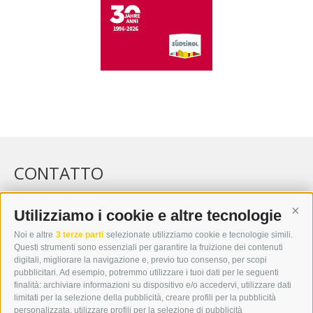
CONTATTO
WIPP-MEDIA GMBH
DER ERKER
Utilizziamo i cookie e altre tecnologie
Cont
CITTÀ NUOVA 20A
Noi e altre
3 terze parti
selezionate utilizziamo cookie e tecnologie simili.
I-39049 VIPITENO
Questi strumenti sono essenziali per garantire la fruizione dei contenuti
TEL.: +39 0472 766876
digitali, migliorare la navigazione e, previo tuo consenso, per scopi
pubblicitari. Ad esempio, potremmo utilizzare i tuoi dati per le seguenti
finalità: archiviare informazioni su dispositivo e/o accedervi, utilizzare dati
GRAFIK@DERERKER.IT
limitati per la selezione della pubblicità, creare profili per la pubblicità
INFO@DERERKER.IT
personalizzata, utilizzare profili per la selezione di pubblicità