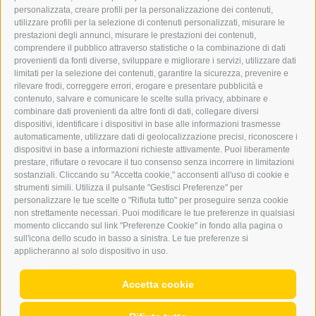
BARBARA.FONTANA@DERERKER.IT
personalizzata, creare profili per la personalizzazione dei contenuti,
ERKER
utilizzare profili per la selezione di contenuti personalizzati, misurare le
prestazioni degli annunci, misurare le prestazioni dei contenuti,
comprendere il pubblico attraverso statistiche o la combinazione di dati
PUBBLICITÀ NELL’ERKER
provenienti da fonti diverse, sviluppare e migliorare i servizi, utilizzare dati
PUBBLICITÀ ONLINE
limitati per la selezione dei contenuti, garantire la sicurezza, prevenire e
ADDEBITO DIRETTO SEPA
rilevare frodi, correggere errori, erogare e presentare pubblicità e
REGOLAMENTO COMMENTI
contenuto, salvare e comunicare le scelte sulla privacy, abbinare e
ONLINE VOTING
combinare dati provenienti da altre fonti di dati, collegare diversi
dispositivi, identificare i dispositivi in base alle informazioni trasmesse
automaticamente, utilizzare dati di geolocalizzazione precisi, riconoscere i
SERVICE
dispositivi in base a informazioni richieste attivamente. Puoi liberamente
prestare, rifiutare o revocare il tuo consenso senza incorrere in limitazioni
EVENTI
sostanziali. Cliccando su "Accetta cookie," acconsenti all'uso di cookie e
ANNUNCI
strumenti simili. Utilizza il pulsante "Gestisci Preferenze" per
personalizzare le tue scelte o "Rifiuta tutto" per proseguire senza cookie
LINK UTILI
non strettamente necessari. Puoi modificare le tue preferenze in qualsiasi
METEO
momento cliccando sul link "Preferenze Cookie" in fondo alla pagina o
WEBCAM
sull'icona dello scudo in basso a sinistra. Le tue preferenze si
VIDEO
applicheranno al solo dispositivo in uso.
NECROLOGI
Accetta cookie