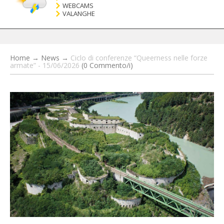
WEBCAMS
VALANGHE
Home
→
News
→
Ciclo di conferenze “Queerness nelle forze
armate” - 15/06/2026
(0 Commento/i)