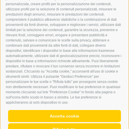
BARBARA.FONTANA@DERERKER.IT
personalizzata, creare profili per la personalizzazione dei contenuti,
ERKER
utilizzare profili per la selezione di contenuti personalizzati, misurare le
prestazioni degli annunci, misurare le prestazioni dei contenuti,
comprendere il pubblico attraverso statistiche o la combinazione di dati
PUBBLICITÀ NELL’ERKER
provenienti da fonti diverse, sviluppare e migliorare i servizi, utilizzare dati
PUBBLICITÀ ONLINE
limitati per la selezione dei contenuti, garantire la sicurezza, prevenire e
ADDEBITO DIRETTO SEPA
rilevare frodi, correggere errori, erogare e presentare pubblicità e
REGOLAMENTO COMMENTI
contenuto, salvare e comunicare le scelte sulla privacy, abbinare e
ONLINE VOTING
combinare dati provenienti da altre fonti di dati, collegare diversi
dispositivi, identificare i dispositivi in base alle informazioni trasmesse
automaticamente, utilizzare dati di geolocalizzazione precisi, riconoscere i
SERVICE
dispositivi in base a informazioni richieste attivamente. Puoi liberamente
prestare, rifiutare o revocare il tuo consenso senza incorrere in limitazioni
EVENTI
sostanziali. Cliccando su "Accetta cookie," acconsenti all'uso di cookie e
ANNUNCI
strumenti simili. Utilizza il pulsante "Gestisci Preferenze" per
personalizzare le tue scelte o "Rifiuta tutto" per proseguire senza cookie
LINK UTILI
non strettamente necessari. Puoi modificare le tue preferenze in qualsiasi
METEO
momento cliccando sul link "Preferenze Cookie" in fondo alla pagina o
WEBCAM
sull'icona dello scudo in basso a sinistra. Le tue preferenze si
VIDEO
applicheranno al solo dispositivo in uso.
NECROLOGI
Accetta cookie