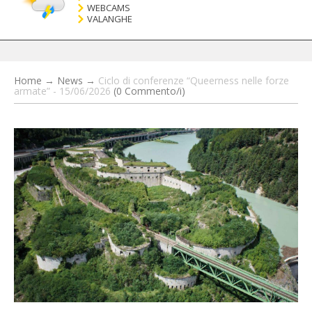
WEBCAMS
VALANGHE
Home
→
News
→
Ciclo di conferenze “Queerness nelle forze
armate” - 15/06/2026
(0 Commento/i)