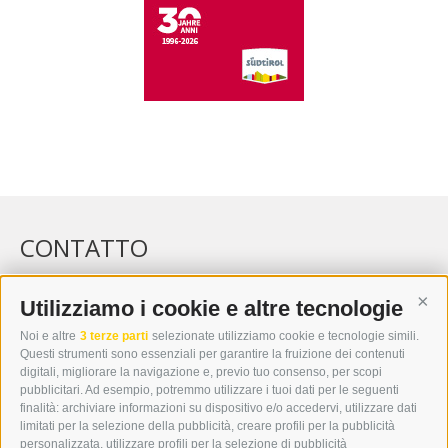
CONTATTO
WIPP-MEDIA GMBH
DER ERKER
Utilizziamo i cookie e altre tecnologie
Cont
CITTÀ NUOVA 20A
Noi e altre
3 terze parti
selezionate utilizziamo cookie e tecnologie simili.
I-39049 VIPITENO
Questi strumenti sono essenziali per garantire la fruizione dei contenuti
TEL.: +39 0472 766876
digitali, migliorare la navigazione e, previo tuo consenso, per scopi
pubblicitari. Ad esempio, potremmo utilizzare i tuoi dati per le seguenti
finalità: archiviare informazioni su dispositivo e/o accedervi, utilizzare dati
GRAFIK@DERERKER.IT
limitati per la selezione della pubblicità, creare profili per la pubblicità
INFO@DERERKER.IT
personalizzata, utilizzare profili per la selezione di pubblicità