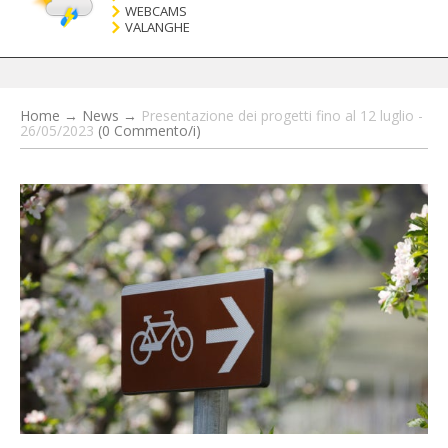
WEBCAMS
VALANGHE
Home
→
News
→
Presentazione dei progetti fino al 12 luglio -
26/05/2023
(0 Commento/i)