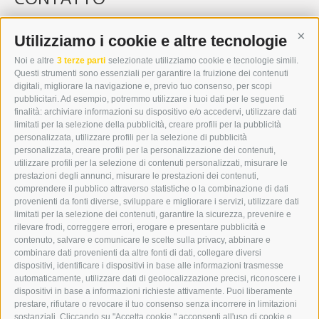
WIPP-MEDIA GMBH
DER ERKER
Utilizziamo i cookie e altre tecnologie
Cont
CITTÀ NUOVA 20A
Noi e altre
3 terze parti
selezionate utilizziamo cookie e tecnologie simili.
I-39049 VIPITENO
Questi strumenti sono essenziali per garantire la fruizione dei contenuti
TEL.: +39 0472 766876
digitali, migliorare la navigazione e, previo tuo consenso, per scopi
pubblicitari. Ad esempio, potremmo utilizzare i tuoi dati per le seguenti
finalità: archiviare informazioni su dispositivo e/o accedervi, utilizzare dati
GRAFIK@DERERKER.IT
limitati per la selezione della pubblicità, creare profili per la pubblicità
INFO@DERERKER.IT
personalizzata, utilizzare profili per la selezione di pubblicità
BARBARA.FONTANA@DERERKER.IT
personalizzata, creare profili per la personalizzazione dei contenuti,
ERKER
utilizzare profili per la selezione di contenuti personalizzati, misurare le
prestazioni degli annunci, misurare le prestazioni dei contenuti,
comprendere il pubblico attraverso statistiche o la combinazione di dati
PUBBLICITÀ NELL’ERKER
provenienti da fonti diverse, sviluppare e migliorare i servizi, utilizzare dati
PUBBLICITÀ ONLINE
limitati per la selezione dei contenuti, garantire la sicurezza, prevenire e
ADDEBITO DIRETTO SEPA
rilevare frodi, correggere errori, erogare e presentare pubblicità e
REGOLAMENTO COMMENTI
contenuto, salvare e comunicare le scelte sulla privacy, abbinare e
ONLINE VOTING
combinare dati provenienti da altre fonti di dati, collegare diversi
dispositivi, identificare i dispositivi in base alle informazioni trasmesse
automaticamente, utilizzare dati di geolocalizzazione precisi, riconoscere i
SERVICE
dispositivi in base a informazioni richieste attivamente. Puoi liberamente
prestare, rifiutare o revocare il tuo consenso senza incorrere in limitazioni
EVENTI
sostanziali. Cliccando su "Accetta cookie," acconsenti all'uso di cookie e