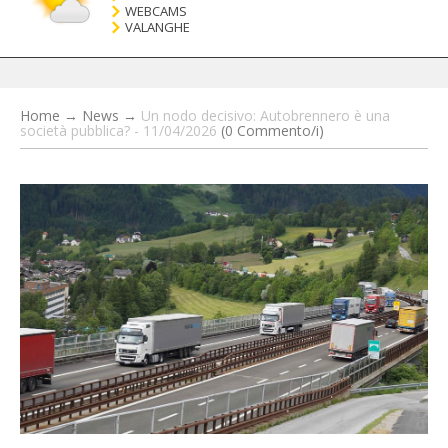
WEBCAMS
VALANGHE
Home
→
News
→
Un nodo decisivo: Autobrennero è una
società pubblica? - 11/04/2026
(0 Commento/i)