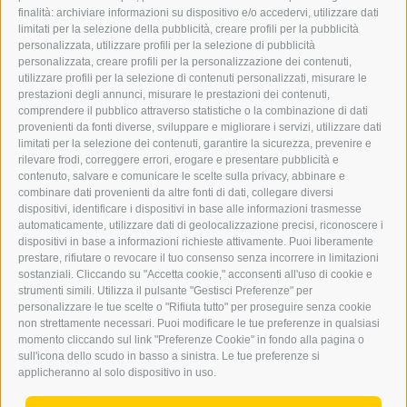
finalità: archiviare informazioni su dispositivo e/o accedervi, utilizzare dati
GRAFIK@DERERKER.IT
limitati per la selezione della pubblicità, creare profili per la pubblicità
INFO@DERERKER.IT
personalizzata, utilizzare profili per la selezione di pubblicità
BARBARA.FONTANA@DERERKER.IT
personalizzata, creare profili per la personalizzazione dei contenuti,
ERKER
utilizzare profili per la selezione di contenuti personalizzati, misurare le
prestazioni degli annunci, misurare le prestazioni dei contenuti,
comprendere il pubblico attraverso statistiche o la combinazione di dati
PUBBLICITÀ NELL’ERKER
provenienti da fonti diverse, sviluppare e migliorare i servizi, utilizzare dati
PUBBLICITÀ ONLINE
limitati per la selezione dei contenuti, garantire la sicurezza, prevenire e
ADDEBITO DIRETTO SEPA
rilevare frodi, correggere errori, erogare e presentare pubblicità e
REGOLAMENTO COMMENTI
contenuto, salvare e comunicare le scelte sulla privacy, abbinare e
ONLINE VOTING
combinare dati provenienti da altre fonti di dati, collegare diversi
dispositivi, identificare i dispositivi in base alle informazioni trasmesse
automaticamente, utilizzare dati di geolocalizzazione precisi, riconoscere i
SERVICE
dispositivi in base a informazioni richieste attivamente. Puoi liberamente
prestare, rifiutare o revocare il tuo consenso senza incorrere in limitazioni
EVENTI
sostanziali. Cliccando su "Accetta cookie," acconsenti all'uso di cookie e
ANNUNCI
strumenti simili. Utilizza il pulsante "Gestisci Preferenze" per
personalizzare le tue scelte o "Rifiuta tutto" per proseguire senza cookie
LINK UTILI
non strettamente necessari. Puoi modificare le tue preferenze in qualsiasi
METEO
momento cliccando sul link "Preferenze Cookie" in fondo alla pagina o
WEBCAM
sull'icona dello scudo in basso a sinistra. Le tue preferenze si
VIDEO
applicheranno al solo dispositivo in uso.
NECROLOGI