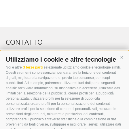
CONTATTO
WIPP-MEDIA GMBH
DER ERKER
Utilizziamo i cookie e altre tecnologie
Cont
CITTÀ NUOVA 20A
Noi e altre
3 terze parti
selezionate utilizziamo cookie e tecnologie simili.
I-39049 VIPITENO
Questi strumenti sono essenziali per garantire la fruizione dei contenuti
TEL.: +39 0472 766876
digitali, migliorare la navigazione e, previo tuo consenso, per scopi
pubblicitari. Ad esempio, potremmo utilizzare i tuoi dati per le seguenti
finalità: archiviare informazioni su dispositivo e/o accedervi, utilizzare dati
GRAFIK@DERERKER.IT
limitati per la selezione della pubblicità, creare profili per la pubblicità
INFO@DERERKER.IT
personalizzata, utilizzare profili per la selezione di pubblicità
BARBARA.FONTANA@DERERKER.IT
personalizzata, creare profili per la personalizzazione dei contenuti,
ERKER
utilizzare profili per la selezione di contenuti personalizzati, misurare le
prestazioni degli annunci, misurare le prestazioni dei contenuti,
comprendere il pubblico attraverso statistiche o la combinazione di dati
PUBBLICITÀ NELL’ERKER
provenienti da fonti diverse, sviluppare e migliorare i servizi, utilizzare dati
PUBBLICITÀ ONLINE