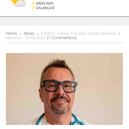
WEBCAMS
VALANGHE
Home
→
News
→
Il dottor Patrick Franzoni nuovo primario a
Vipiteno - 15/05/2026
(1 Commento/i)