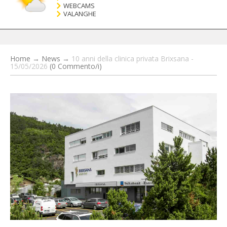
WEBCAMS
VALANGHE
Home
→
News
→
10 anni della clinica privata Brixsana -
15/05/2026
(0 Commento/i)