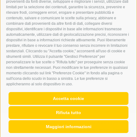
provenienti da fonti diverse, sviluppare e migliorare i servizi, utilizzare dati
PUBBLICITÀ ONLINE
limitati per la selezione dei contenuti, garantire la sicurezza, prevenire e
ADDEBITO DIRETTO SEPA
rilevare frodi, correggere errori, erogare e presentare pubblicità e
REGOLAMENTO COMMENTI
contenuto, salvare e comunicare le scelte sulla privacy, abbinare e
ONLINE VOTING
combinare dati provenienti da altre fonti di dati, collegare diversi
dispositivi, identificare i dispositivi in base alle informazioni trasmesse
automaticamente, utilizzare dati di geolocalizzazione precisi, riconoscere i
SERVICE
dispositivi in base a informazioni richieste attivamente. Puoi liberamente
prestare, rifiutare o revocare il tuo consenso senza incorrere in limitazioni
EVENTI
sostanziali. Cliccando su "Accetta cookie," acconsenti all'uso di cookie e
ANNUNCI
strumenti simili. Utilizza il pulsante "Gestisci Preferenze" per
personalizzare le tue scelte o "Rifiuta tutto" per proseguire senza cookie
LINK UTILI
non strettamente necessari. Puoi modificare le tue preferenze in qualsiasi
METEO
momento cliccando sul link "Preferenze Cookie" in fondo alla pagina o
WEBCAM
sull'icona dello scudo in basso a sinistra. Le tue preferenze si
VIDEO
applicheranno al solo dispositivo in uso.
NECROLOGI
Accetta cookie
Rifiuta tutto
CREDITS
|
MAPPA DEL SITO
|
COOKIE POLICY
|
PRIVACY
|
Maggiori informazioni
Preferenze Cookies
|
WEB