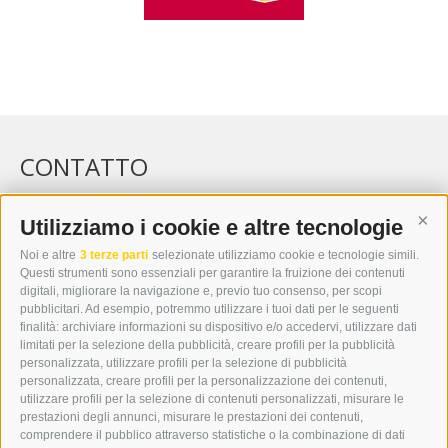
CONTATTO
WIPP-MEDIA GMBH
DER ERKER
Utilizziamo i cookie e altre tecnologie
Cont
CITTÀ NUOVA 20A
Noi e altre
3 terze parti
selezionate utilizziamo cookie e tecnologie simili.
I-39049 VIPITENO
Questi strumenti sono essenziali per garantire la fruizione dei contenuti
TEL.: +39 0472 766876
digitali, migliorare la navigazione e, previo tuo consenso, per scopi
pubblicitari. Ad esempio, potremmo utilizzare i tuoi dati per le seguenti
finalità: archiviare informazioni su dispositivo e/o accedervi, utilizzare dati
GRAFIK@DERERKER.IT
limitati per la selezione della pubblicità, creare profili per la pubblicità
INFO@DERERKER.IT
personalizzata, utilizzare profili per la selezione di pubblicità
BARBARA.FONTANA@DERERKER.IT
personalizzata, creare profili per la personalizzazione dei contenuti,
ERKER
utilizzare profili per la selezione di contenuti personalizzati, misurare le
prestazioni degli annunci, misurare le prestazioni dei contenuti,
comprendere il pubblico attraverso statistiche o la combinazione di dati
PUBBLICITÀ NELL’ERKER