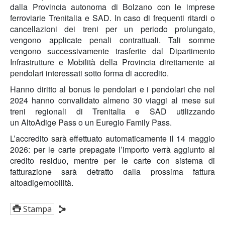
dalla
Provincia autonoma di Bolzano
con le imprese
ferroviarie Trenitalia e SAD. In caso di frequenti ritardi o
cancellazioni dei treni per un periodo prolungato,
vengono applicate penali contrattuali. Tali somme
vengono successivamente trasferite dal Dipartimento
Infrastrutture e Mobilità della Provincia direttamente ai
pendolari interessati sotto forma di accredito.
Hanno
diritto al bonus
le pendolari e i pendolari che nel
2024 hanno convalidato
almeno 30 viaggi al mese
sui
treni regionali di Trenitalia e SAD utilizzando
un
AltoAdige Pass
o un
Euregio Family Pass
.
L’accredito sarà effettuato automaticamente il 14 maggio
2026: per le carte prepagate l’importo verrà aggiunto al
credito residuo, mentre per le carte con sistema di
fatturazione sarà detratto dalla prossima fattura
altoadigemobilità.
Stampa