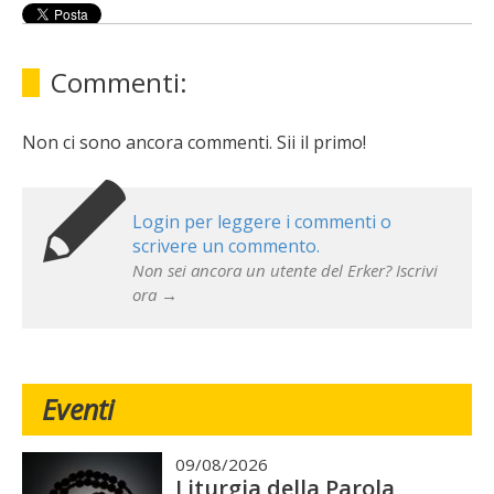
Commenti:
Non ci sono ancora commenti. Sii il primo!
Login per leggere i commenti o
scrivere un commento.
Non sei ancora un utente del Erker? Iscrivi
ora →
Eventi
09/08/2026
Liturgia della Parola