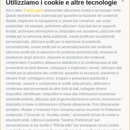
DER ERKER
Utilizziamo i cookie e altre tecnologie
Cont
CITTÀ NUOVA 20A
Noi e altre
3 terze parti
selezionate utilizziamo cookie e tecnologie simili.
I-39049 VIPITENO
Questi strumenti sono essenziali per garantire la fruizione dei contenuti
TEL.: +39 0472 766876
digitali, migliorare la navigazione e, previo tuo consenso, per scopi
pubblicitari. Ad esempio, potremmo utilizzare i tuoi dati per le seguenti
finalità: archiviare informazioni su dispositivo e/o accedervi, utilizzare dati
GRAFIK@DERERKER.IT
limitati per la selezione della pubblicità, creare profili per la pubblicità
INFO@DERERKER.IT
personalizzata, utilizzare profili per la selezione di pubblicità
BARBARA.FONTANA@DERERKER.IT
personalizzata, creare profili per la personalizzazione dei contenuti,
ERKER
utilizzare profili per la selezione di contenuti personalizzati, misurare le
prestazioni degli annunci, misurare le prestazioni dei contenuti,
comprendere il pubblico attraverso statistiche o la combinazione di dati
PUBBLICITÀ NELL’ERKER
provenienti da fonti diverse, sviluppare e migliorare i servizi, utilizzare dati
PUBBLICITÀ ONLINE
limitati per la selezione dei contenuti, garantire la sicurezza, prevenire e
ADDEBITO DIRETTO SEPA
rilevare frodi, correggere errori, erogare e presentare pubblicità e
REGOLAMENTO COMMENTI
contenuto, salvare e comunicare le scelte sulla privacy, abbinare e
ONLINE VOTING
combinare dati provenienti da altre fonti di dati, collegare diversi
dispositivi, identificare i dispositivi in base alle informazioni trasmesse
automaticamente, utilizzare dati di geolocalizzazione precisi, riconoscere i
SERVICE
dispositivi in base a informazioni richieste attivamente. Puoi liberamente
prestare, rifiutare o revocare il tuo consenso senza incorrere in limitazioni
EVENTI
sostanziali. Cliccando su "Accetta cookie," acconsenti all'uso di cookie e
ANNUNCI
strumenti simili. Utilizza il pulsante "Gestisci Preferenze" per
personalizzare le tue scelte o "Rifiuta tutto" per proseguire senza cookie
LINK UTILI