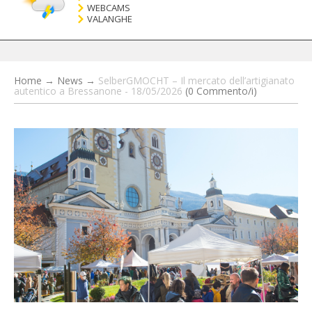
WEBCAMS
VALANGHE
Home
→
News
→
SelberGMOCHT – Il mercato dell’artigianato
autentico a Bressanone - 18/05/2026
(0 Commento/i)