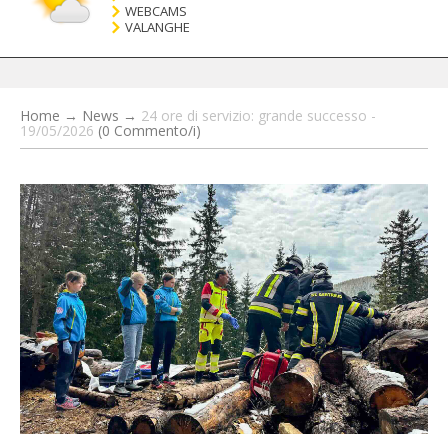
WEBCAMS
VALANGHE
Home
→
News
→
24 ore di servizio: grande successo -
19/05/2026
(0 Commento/i)