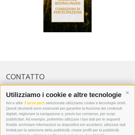
CONTATTO
WIPP-MEDIA GMBH
DER ERKER
Utilizziamo i cookie e altre tecnologie
Cont
CITTÀ NUOVA 20A
Noi e altre
3 terze parti
selezionate utilizziamo cookie e tecnologie simili.
I-39049 VIPITENO
Questi strumenti sono essenziali per garantire la fruizione dei contenuti
TEL.: +39 0472 766876
digitali, migliorare la navigazione e, previo tuo consenso, per scopi
pubblicitari. Ad esempio, potremmo utilizzare i tuoi dati per le seguenti
finalità: archiviare informazioni su dispositivo e/o accedervi, utilizzare dati
GRAFIK@DERERKER.IT
limitati per la selezione della pubblicità, creare profili per la pubblicità
INFO@DERERKER.IT