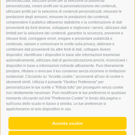
personalizzata, utilizzare profili per la selezione di pubblicità
BARBARA.FONTANA@DERERKER.IT
personalizzata, creare profili per la personalizzazione dei contenuti,
ERKER
utilizzare profili per la selezione di contenuti personalizzati, misurare le
prestazioni degli annunci, misurare le prestazioni dei contenuti,
comprendere il pubblico attraverso statistiche o la combinazione di dati
PUBBLICITÀ NELL’ERKER
provenienti da fonti diverse, sviluppare e migliorare i servizi, utilizzare dati
PUBBLICITÀ ONLINE
limitati per la selezione dei contenuti, garantire la sicurezza, prevenire e
ADDEBITO DIRETTO SEPA
rilevare frodi, correggere errori, erogare e presentare pubblicità e
REGOLAMENTO COMMENTI
contenuto, salvare e comunicare le scelte sulla privacy, abbinare e
ONLINE VOTING
combinare dati provenienti da altre fonti di dati, collegare diversi
dispositivi, identificare i dispositivi in base alle informazioni trasmesse
automaticamente, utilizzare dati di geolocalizzazione precisi, riconoscere i
SERVICE
dispositivi in base a informazioni richieste attivamente. Puoi liberamente
prestare, rifiutare o revocare il tuo consenso senza incorrere in limitazioni
EVENTI
sostanziali. Cliccando su "Accetta cookie," acconsenti all'uso di cookie e
ANNUNCI
strumenti simili. Utilizza il pulsante "Gestisci Preferenze" per
personalizzare le tue scelte o "Rifiuta tutto" per proseguire senza cookie
LINK UTILI
non strettamente necessari. Puoi modificare le tue preferenze in qualsiasi
METEO
momento cliccando sul link "Preferenze Cookie" in fondo alla pagina o
WEBCAM
sull'icona dello scudo in basso a sinistra. Le tue preferenze si
VIDEO
applicheranno al solo dispositivo in uso.
NECROLOGI
Accetta cookie