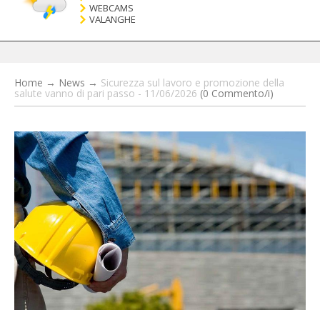
WEBCAMS
VALANGHE
Home
→
News
→
Sicurezza sul lavoro e promozione della
salute vanno di pari passo - 11/06/2026
(0 Commento/i)