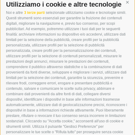
DER ERKER
Utilizziamo i cookie e altre tecnologie
Cont
CITTÀ NUOVA 20A
Noi e altre
3 terze parti
selezionate utilizziamo cookie e tecnologie simili.
I-39049 VIPITENO
Questi strumenti sono essenziali per garantire la fruizione dei contenuti
TEL.: +39 0472 766876
digitali, migliorare la navigazione e, previo tuo consenso, per scopi
pubblicitari. Ad esempio, potremmo utilizzare i tuoi dati per le seguenti
finalità: archiviare informazioni su dispositivo e/o accedervi, utilizzare dati
GRAFIK@DERERKER.IT
limitati per la selezione della pubblicità, creare profili per la pubblicità
INFO@DERERKER.IT
personalizzata, utilizzare profili per la selezione di pubblicità
BARBARA.FONTANA@DERERKER.IT
personalizzata, creare profili per la personalizzazione dei contenuti,
ERKER
utilizzare profili per la selezione di contenuti personalizzati, misurare le
prestazioni degli annunci, misurare le prestazioni dei contenuti,
comprendere il pubblico attraverso statistiche o la combinazione di dati
PUBBLICITÀ NELL’ERKER
provenienti da fonti diverse, sviluppare e migliorare i servizi, utilizzare dati
PUBBLICITÀ ONLINE
limitati per la selezione dei contenuti, garantire la sicurezza, prevenire e
ADDEBITO DIRETTO SEPA
rilevare frodi, correggere errori, erogare e presentare pubblicità e
REGOLAMENTO COMMENTI
contenuto, salvare e comunicare le scelte sulla privacy, abbinare e
ONLINE VOTING
combinare dati provenienti da altre fonti di dati, collegare diversi
dispositivi, identificare i dispositivi in base alle informazioni trasmesse
automaticamente, utilizzare dati di geolocalizzazione precisi, riconoscere i
SERVICE
dispositivi in base a informazioni richieste attivamente. Puoi liberamente
prestare, rifiutare o revocare il tuo consenso senza incorrere in limitazioni
EVENTI
sostanziali. Cliccando su "Accetta cookie," acconsenti all'uso di cookie e
ANNUNCI
strumenti simili. Utilizza il pulsante "Gestisci Preferenze" per
personalizzare le tue scelte o "Rifiuta tutto" per proseguire senza cookie
LINK UTILI