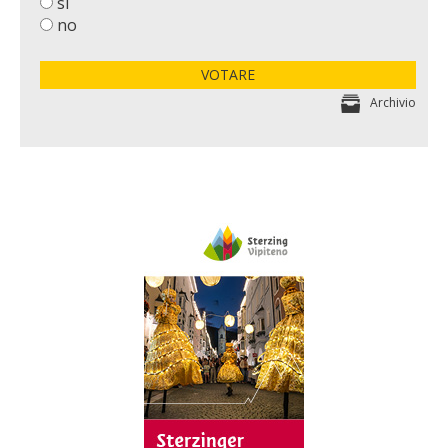
si
no
VOTARE
Archivio