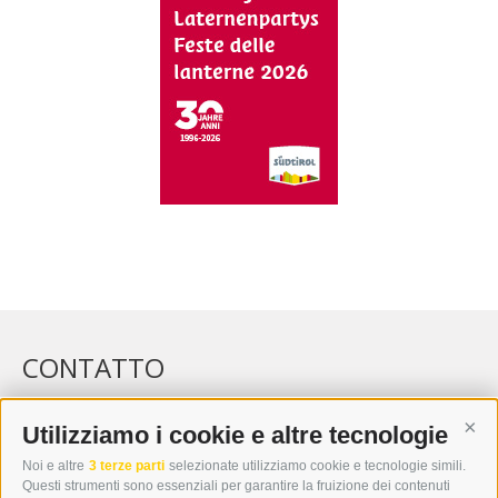
CONTATTO
WIPP-MEDIA GMBH
DER ERKER
Utilizziamo i cookie e altre tecnologie
Cont
CITTÀ NUOVA 20A
Noi e altre
3 terze parti
selezionate utilizziamo cookie e tecnologie simili.
I-39049 VIPITENO
Questi strumenti sono essenziali per garantire la fruizione dei contenuti