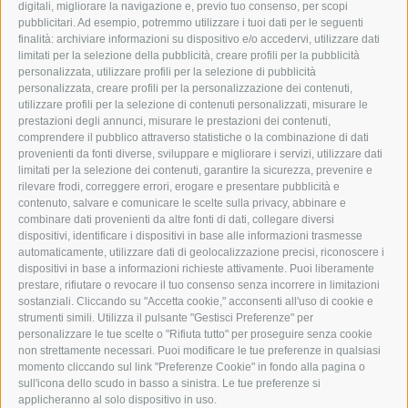
TEL.: +39 0472 766876
digitali, migliorare la navigazione e, previo tuo consenso, per scopi
pubblicitari. Ad esempio, potremmo utilizzare i tuoi dati per le seguenti
finalità: archiviare informazioni su dispositivo e/o accedervi, utilizzare dati
GRAFIK@DERERKER.IT
limitati per la selezione della pubblicità, creare profili per la pubblicità
INFO@DERERKER.IT
personalizzata, utilizzare profili per la selezione di pubblicità
BARBARA.FONTANA@DERERKER.IT
personalizzata, creare profili per la personalizzazione dei contenuti,
ERKER
utilizzare profili per la selezione di contenuti personalizzati, misurare le
prestazioni degli annunci, misurare le prestazioni dei contenuti,
comprendere il pubblico attraverso statistiche o la combinazione di dati
PUBBLICITÀ NELL’ERKER
provenienti da fonti diverse, sviluppare e migliorare i servizi, utilizzare dati
PUBBLICITÀ ONLINE
limitati per la selezione dei contenuti, garantire la sicurezza, prevenire e
ADDEBITO DIRETTO SEPA
rilevare frodi, correggere errori, erogare e presentare pubblicità e
REGOLAMENTO COMMENTI
contenuto, salvare e comunicare le scelte sulla privacy, abbinare e
ONLINE VOTING
combinare dati provenienti da altre fonti di dati, collegare diversi
dispositivi, identificare i dispositivi in base alle informazioni trasmesse
automaticamente, utilizzare dati di geolocalizzazione precisi, riconoscere i
SERVICE
dispositivi in base a informazioni richieste attivamente. Puoi liberamente
prestare, rifiutare o revocare il tuo consenso senza incorrere in limitazioni
EVENTI
sostanziali. Cliccando su "Accetta cookie," acconsenti all'uso di cookie e
ANNUNCI
strumenti simili. Utilizza il pulsante "Gestisci Preferenze" per
personalizzare le tue scelte o "Rifiuta tutto" per proseguire senza cookie
LINK UTILI
non strettamente necessari. Puoi modificare le tue preferenze in qualsiasi
METEO
momento cliccando sul link "Preferenze Cookie" in fondo alla pagina o
WEBCAM
sull'icona dello scudo in basso a sinistra. Le tue preferenze si
VIDEO
applicheranno al solo dispositivo in uso.