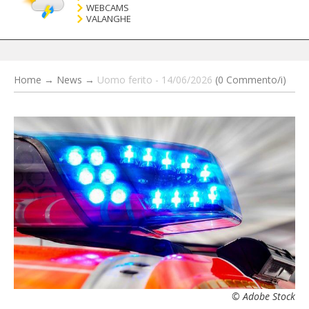
WEBCAMS
VALANGHE
Home
→
News
→
Uomo ferito - 14/06/2026
(0 Commento/i)
© Adobe Stock