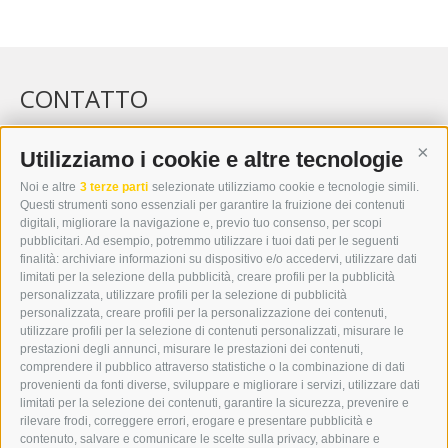
CONTATTO
WIPP-MEDIA GMBH
DER ERKER
Utilizziamo i cookie e altre tecnologie
Cont
CITTÀ NUOVA 20A
Noi e altre
3 terze parti
selezionate utilizziamo cookie e tecnologie simili.
I-39049 VIPITENO
Questi strumenti sono essenziali per garantire la fruizione dei contenuti
TEL.: +39 0472 766876
digitali, migliorare la navigazione e, previo tuo consenso, per scopi
pubblicitari. Ad esempio, potremmo utilizzare i tuoi dati per le seguenti
finalità: archiviare informazioni su dispositivo e/o accedervi, utilizzare dati
GRAFIK@DERERKER.IT
limitati per la selezione della pubblicità, creare profili per la pubblicità
INFO@DERERKER.IT
personalizzata, utilizzare profili per la selezione di pubblicità
BARBARA.FONTANA@DERERKER.IT
personalizzata, creare profili per la personalizzazione dei contenuti,
ERKER
utilizzare profili per la selezione di contenuti personalizzati, misurare le
prestazioni degli annunci, misurare le prestazioni dei contenuti,
comprendere il pubblico attraverso statistiche o la combinazione di dati
PUBBLICITÀ NELL’ERKER
provenienti da fonti diverse, sviluppare e migliorare i servizi, utilizzare dati
PUBBLICITÀ ONLINE
limitati per la selezione dei contenuti, garantire la sicurezza, prevenire e
ADDEBITO DIRETTO SEPA
rilevare frodi, correggere errori, erogare e presentare pubblicità e
REGOLAMENTO COMMENTI
contenuto, salvare e comunicare le scelte sulla privacy, abbinare e