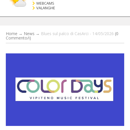
WEBCAMS
VALANGHE
Home
→
News
→
Blues sul palco di CasArci - 14/05/2026
(0
Commento/i)