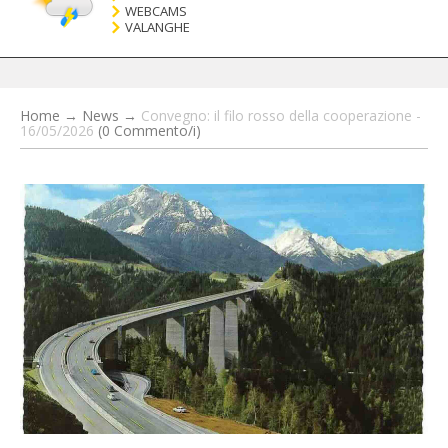
WEBCAMS
VALANGHE
Home
→
News
→
Convegno: il filo rosso della cooperazione -
16/05/2026
(0 Commento/i)