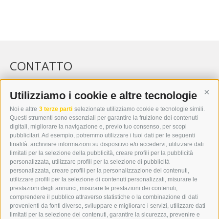
CONTATTO
WIPP-MEDIA GMBH
DER ERKER
Utilizziamo i cookie e altre tecnologie
Cont
CITTÀ NUOVA 20A
Noi e altre
3 terze parti
selezionate utilizziamo cookie e tecnologie simili.
I-39049 VIPITENO
Questi strumenti sono essenziali per garantire la fruizione dei contenuti
TEL.: +39 0472 766876
digitali, migliorare la navigazione e, previo tuo consenso, per scopi
pubblicitari. Ad esempio, potremmo utilizzare i tuoi dati per le seguenti
finalità: archiviare informazioni su dispositivo e/o accedervi, utilizzare dati
GRAFIK@DERERKER.IT
limitati per la selezione della pubblicità, creare profili per la pubblicità
INFO@DERERKER.IT
personalizzata, utilizzare profili per la selezione di pubblicità
BARBARA.FONTANA@DERERKER.IT
personalizzata, creare profili per la personalizzazione dei contenuti,
ERKER
utilizzare profili per la selezione di contenuti personalizzati, misurare le
prestazioni degli annunci, misurare le prestazioni dei contenuti,
comprendere il pubblico attraverso statistiche o la combinazione di dati
PUBBLICITÀ NELL’ERKER
provenienti da fonti diverse, sviluppare e migliorare i servizi, utilizzare dati
PUBBLICITÀ ONLINE
limitati per la selezione dei contenuti, garantire la sicurezza, prevenire e