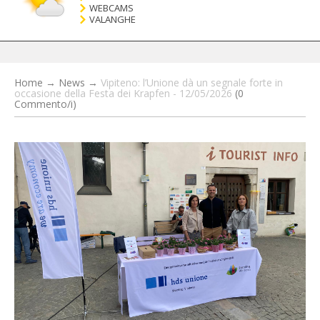
WEBCAMS
VALANGHE
Home
→
News
→
Vipiteno: l’Unione dà un segnale forte in
occasione della Festa dei Krapfen - 12/05/2026
(0
Commento/i)