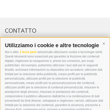
CONTATTO
WIPP-MEDIA GMBH
DER ERKER
Utilizziamo i cookie e altre tecnologie
Cont
CITTÀ NUOVA 20A
Noi e altre
3 terze parti
selezionate utilizziamo cookie e tecnologie simili.
I-39049 VIPITENO
Questi strumenti sono essenziali per garantire la fruizione dei contenuti
TEL.: +39 0472 766876
digitali, migliorare la navigazione e, previo tuo consenso, per scopi
pubblicitari. Ad esempio, potremmo utilizzare i tuoi dati per le seguenti
finalità: archiviare informazioni su dispositivo e/o accedervi, utilizzare dati
GRAFIK@DERERKER.IT
limitati per la selezione della pubblicità, creare profili per la pubblicità
INFO@DERERKER.IT
personalizzata, utilizzare profili per la selezione di pubblicità
BARBARA.FONTANA@DERERKER.IT
personalizzata, creare profili per la personalizzazione dei contenuti,
ERKER
utilizzare profili per la selezione di contenuti personalizzati, misurare le
prestazioni degli annunci, misurare le prestazioni dei contenuti,
comprendere il pubblico attraverso statistiche o la combinazione di dati
PUBBLICITÀ NELL’ERKER
provenienti da fonti diverse, sviluppare e migliorare i servizi, utilizzare dati
PUBBLICITÀ ONLINE
limitati per la selezione dei contenuti, garantire la sicurezza, prevenire e
ADDEBITO DIRETTO SEPA
rilevare frodi, correggere errori, erogare e presentare pubblicità e