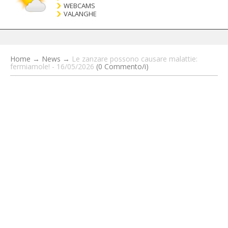
WEBCAMS
VALANGHE
Home
→
News
→
Le zanzare possono causare malattie:
fermiamole! - 16/05/2026
(0 Commento/i)