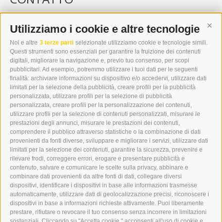
WIPP-MEDIA GMBH
DER ERKER
Utilizziamo i cookie e altre tecnologie
Cont
CITTÀ NUOVA 20A
Noi e altre
3 terze parti
selezionate utilizziamo cookie e tecnologie simili.
I-39049 VIPITENO
Questi strumenti sono essenziali per garantire la fruizione dei contenuti
TEL.: +39 0472 766876
digitali, migliorare la navigazione e, previo tuo consenso, per scopi
pubblicitari. Ad esempio, potremmo utilizzare i tuoi dati per le seguenti
finalità: archiviare informazioni su dispositivo e/o accedervi, utilizzare dati
GRAFIK@DERERKER.IT
limitati per la selezione della pubblicità, creare profili per la pubblicità
INFO@DERERKER.IT
personalizzata, utilizzare profili per la selezione di pubblicità
BARBARA.FONTANA@DERERKER.IT
personalizzata, creare profili per la personalizzazione dei contenuti,
ERKER
utilizzare profili per la selezione di contenuti personalizzati, misurare le
prestazioni degli annunci, misurare le prestazioni dei contenuti,
comprendere il pubblico attraverso statistiche o la combinazione di dati
PUBBLICITÀ NELL’ERKER
provenienti da fonti diverse, sviluppare e migliorare i servizi, utilizzare dati
PUBBLICITÀ ONLINE
limitati per la selezione dei contenuti, garantire la sicurezza, prevenire e
ADDEBITO DIRETTO SEPA
rilevare frodi, correggere errori, erogare e presentare pubblicità e
REGOLAMENTO COMMENTI
contenuto, salvare e comunicare le scelte sulla privacy, abbinare e
ONLINE VOTING
combinare dati provenienti da altre fonti di dati, collegare diversi
dispositivi, identificare i dispositivi in base alle informazioni trasmesse
automaticamente, utilizzare dati di geolocalizzazione precisi, riconoscere i
SERVICE
dispositivi in base a informazioni richieste attivamente. Puoi liberamente
prestare, rifiutare o revocare il tuo consenso senza incorrere in limitazioni
EVENTI
sostanziali. Cliccando su "Accetta cookie," acconsenti all'uso di cookie e